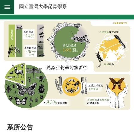
跳到主要內容區塊
國立臺灣大學昆蟲學系
進
階
搜
尋
系
所
消
息
系
所
簡
介
系
所
辦
法
系所公告