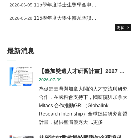
專
115學年度博士生獎學金申請(請於7/17前送系)
2026-06-05
區
115學年度大學生轉系晤談安排
捐
2026-05-28
贈
更多
專
區
系
最新消息
友
會
【臺加雙邊人才研習計畫】2027 GRI全球鏈結研究實習計畫及7/15線上說明會資訊
畢
2026-07-09
業
生
為促進臺灣與加拿大間的人才交流與研究
職
合作，在國科會支持下，國研院與加拿大
涯
Mitacs 合作推動GRI（Globalink
發
展
Research Internship）全球鏈結研究實習
追
計畫，提供臺灣優秀大 ...更多
蹤
系
恭賀許如君教授於國際知名環境科學期刊 Environmental Pollution（5-Year Impact Factor = 8.1；JCR Environmental Sciences領域排名前12%）發表最新研究成果！