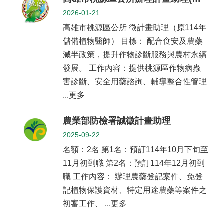
息
2026-01-21
系
高雄市桃源區公所 徵計畫助理（原114年
所
簡
儲備植物醫師） 目標： 配合食安及農藥
介
減半政策，提升作物診斷服務與農村永續
發展。 工作內容：提供桃源區作物病蟲
系
所
害診斷、安全用藥諮詢、輔導整合性管理
辦
...更多
法
農業部防檢署誠徵計畫助理
系
所
2025-09-22
成
名額：2名 第1名：預訂114年10月下旬至
員
11月初到職 第2名：預訂114年12月初到
研
職 工作內容： 辦理農藥登記案件、免登
究
記植物保護資材、特定用途農藥等案件之
成
果
初審工作、 ...更多
學