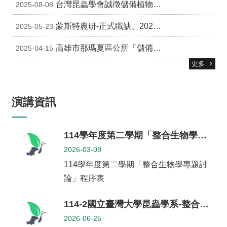
台灣昆蟲學會誠徵儲備植物醫師共兩名
2025-08-08
生
專
蒙斯特農研-正式職缺、2025 暑期實習生計畫佈告及報名表
2025-05-23
區
高雄市那瑪夏區公所「儲備植物醫師」第三次遴選公告
2025-04-15
未
來
更多
出
路
演講資訊
招
生
專
區
114學年度第二學期「整合生物學專題討論」程序表
2026-03-08
捐
贈
114學年度第二學期「整合生物學專題討
專
論」程序表
區
系
114-2國立臺灣大學昆蟲學系-整合生物學專題討論報導12
友
2026-06-25
會