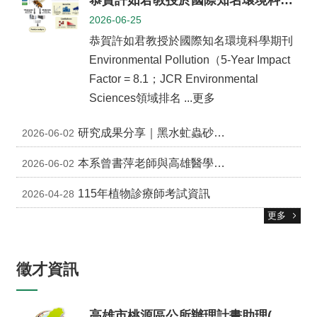
主
2026-06-25
任
信
恭賀許如君教授於國際知名環境科學期刊
箱
Environmental Pollution（5-Year Impact
回
Factor = 8.1；JCR Environmental
首
Sciences領域排名 ...更多
頁
臺
研究成果分享｜黑水虻蟲砂作為土壤改良資材的潛力
2026-06-02
大
首
本系曾書萍老師與高雄醫學大學生物醫學暨環境生物學系郭祺筠老師近期於國際生態學期刊《Functional Ecology》共同發表 Perspective 文章
2026-06-02
頁
網
115年植物診療師考試資訊
2026-04-28
站
導
更多
覽
English
徵才資訊
系
所
消
高雄市桃源區公所辦理計畫助理(原稱儲備植物醫師)甄選須知