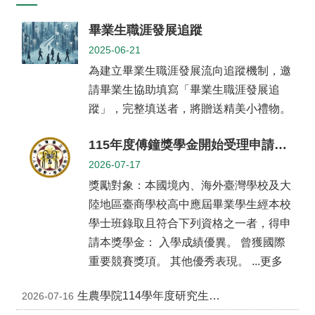
系
所
畢業生職涯發展追蹤
成
員
2025-06-21
為建立畢業生職涯發展流向追蹤機制，邀
研
究
請畢業生協助填寫「畢業生職涯發展追
成
蹤」，完整填送者，將贈送精美小禮物。
果
115年度傅鐘獎學金開始受理申請公告
學
生
2026-07-17
專
獎勵對象：本國境內、海外臺灣學校及大
區
陸地區臺商學校高中應屆畢業學生經本校
未
學士班錄取且符合下列資格之一者，得申
來
請本獎學金： 入學成績優異。 曾獲國際
出
路
重要競賽獎項。 其他優秀表現。 ...更多
招
生農學院114學年度研究生校長獎，即日起接受申請
2026-07-16
生