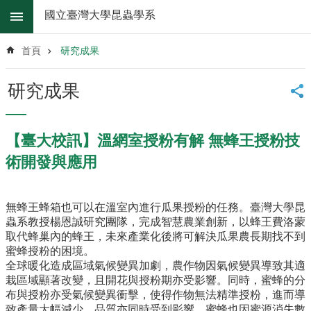
跳到主要內容區塊
國立臺灣大學昆蟲學系
進
階
首頁
研究成果
搜
尋
研究成果
系
所
消
【臺大校訊】溫網室授粉有解 無蜂王授粉技
息
術開發與應用
系
所
簡
無蜂王蜂箱也可以在溫室內進行瓜果授粉的任務。臺灣大學昆
介
蟲系教授楊恩誠研究團隊，完成智慧農業創新，以蜂王費洛蒙
取代蜂巢內的蜂王，未來產業化後將可解決瓜果農長期找不到
系
蜜蜂授粉的困境。
所
全球暖化造成區域氣候變異加劇，農作物因氣候變異導致其適
辦
栽區域顯著改變，且開花與授粉期亦受影響。同時，蜜蜂的分
法
布與授粉亦受氣候變異衝擊，使得作物無法精準授粉，進而導
致產量大幅減少，品質亦同時受到影響，蜜蜂也因蜜源消失數