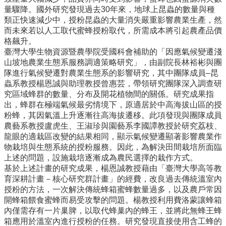
系
量驟降。國外研究發現過去30年來，地球上昆蟲的數量與種
所
類正快速減少中，授粉昆蟲的大量消失嚴重影響農業生產，然
成
而未來若以人工取代蜜蜂授粉取代，所需成本將引起農產品價
員
格飆升。
臺灣大學生物資源暨農學院受國科會補助的「因應氣候變遷淺
研
山坡地農業生態系服務調適策略研究」，由副院長林裕彬與團
究
隊進行氣候變遷對農業生態系的影響研究，其中團隊成員–昆
成
蟲系教授楊恩誠與助理教授曾惠芸，帶領研究團隊深入調查研
果
究區域蜂群的數量、分布及開花植物間的關係。研究成果指
學
出，蜂群在極端氣候最劣情境下，原適居於中高海拔山區的授
生
粉蜂，其因氣溫上升逐漸往高海拔遷移。此項發現與團隊成員
專
農藝系教授盧虎生、王淑珍與園藝系李國譚教授於研究荔枝、
區
龍眼的適栽區改變的結果相同，顯示氣候變遷顯著影響農業作
物栽培與生態系統的授粉服務。因此，為解決田間栽培所面臨
未
上述的問題，設施栽培逐漸成為農民選擇的栽作方式。
來
基於上述計畫的研究成果，楊恩誠教授藉由「臺灣大學高等教
出
育深耕計畫－核心研究群計畫」的經費，改良過去傳統溫室內
路
授粉的方法，一次解決傳統蜂箱蜜蜂數量過多，以及農戶常因
開蜂箱餵食蜜蜂而易受攻擊的問題。楊教授利用費洛蒙讓蜂箱
招
內僅需存有一片巢脾，以取代蜂巢內的蜂王，並將此無蜂王蜂
生
箱應用於溫室內進行授粉的任務。研究發現直接使用含工蜂的