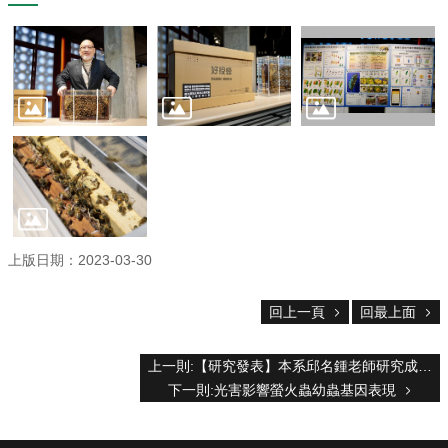
主
任
信
箱
回
首
頁
臺
大
首
頁
網
上版日期：2023-03-30
站
導
回上一頁
回最上面
覽
English
上一則:【研究發表】本系邱名鍾老師研究成果刊登於美國昆蟲學會會誌
系
下一則:光害影響螢火蟲幼蟲基因表現
所
消