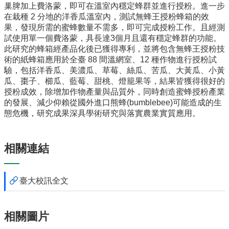
專
巢脾加上費洛蒙，即可在溫室內穩定蜂群並進行授粉。進一步
區
在栽種 2 分地的洋香瓜溫室內，測試無蜂王授粉蜂箱的效
果，發現所需的蜜蜂數量不需多，即可完成授粉工作。且經測
捐
試使用單一個費洛蒙，具長達3個月且還有穩定蜂群的功能。
贈
此研究的蜂箱經產品化後已獲得專利，並將包含無蜂王授粉技
專
術的紙蜂箱應用於全臺 88 間溫網室、12 種作物進行授粉試
區
驗，包括洋香瓜、美濃瓜、草莓、絲瓜、苦瓜、大黃瓜、小黃
瓜、棗子、櫛瓜、藍莓、甜桃、燈籠果等，結果皆獲得很好的
系
授粉成效，除增加作物產量與品質外，同時創造蜜蜂授粉產業
友
的發展、減少仰賴從國外進口熊蜂(bumblebee)可能造成的生
會
態危機，研究成果深具學術研究與落實農業實質應用。
畢
業
生
相關連結
職
涯
發
臺大校訊全文
展
追
蹤
相關圖片
系