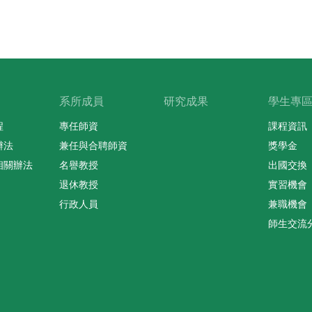
系所成員
研究成果
學生專
程
專任師資
課程資訊
辦法
兼任與合聘師資
獎學金
相關辦法
名譽教授
出國交換
退休教授
實習機會
行政人員
兼職機會
師生交流