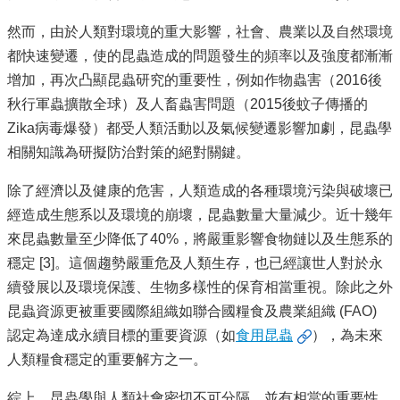
專
區
然而，由於人類對環境的重大影響，社會、農業以及自然環境
捐
都快速變遷，使的昆蟲造成的問題發生的頻率以及強度都漸漸
贈
增加，再次凸顯昆蟲研究的重要性，例如作物蟲害（2016後
專
秋行軍蟲擴散全球）及人畜蟲害問題（2015後蚊子傳播的
區
Zika病毒爆發）都受人類活動以及氣候變遷影響加劇，昆蟲學
系
相關知識為研擬防治對策的絕對關鍵。
友
會
除了經濟以及健康的危害，人類造成的各種環境污染與破壞已
經造成生態系以及環境的崩壞，昆蟲數量大量減少。近十幾年
畢
業
來昆蟲數量至少降低了40%，將嚴重影響食物鏈以及生態系的
生
穩定 [3]。這個趨勢嚴重危及人類生存，也已經讓世人對於永
職
續發展以及環境保護、生物多樣性的保育相當重視。除此之外
涯
發
昆蟲資源更被重要國際組織如聯合國糧食及農業組織 (FAO)
展
認定為達成永續目標的重要資源（如
食用昆蟲
），為未來
追
人類糧食穩定的重要解方之一。
蹤
系
綜上，昆蟲學與人類社會密切不可分隔，並有相當的重要性。