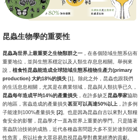
系
所
成
員
研
昆蟲生物學的重要性
究
成
果
昆蟲為世界上最重要之生物類群之一
，在各個陸域生態系佔有
重要地位，並與生態系穩定以及人類生存息息相關。舉例來
學
說，
植食性昆蟲能造成全球陸域生態系植物生產力(primary
生
專
production)
大約18%的損失
[1]。除此之外，昆蟲也跟我們
區
的生活息息相關，尤其是在農業領域，昆蟲與人類抗爭已久，
未
昆蟲每年造成平均14%的產量損失
，在許多缺乏
昆蟲學家
協助
來
的地區，害蟲造成的產量損失
甚至可以高達50%以上
，許多例
出
子能達到100%產量損失
[2]
。也是因為昆蟲自古以來對人類糧
路
食安全的影響，昆蟲學才一直為世界上重要的學門。只是隨著
招
害蟲防治技術的成熟，近代各種蟲害問題大多不至於達到毀滅
生
性危害，所以社會大眾容易忽視昆蟲學對農業經濟的貢獻。