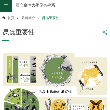
跳到主要內容區塊
國立臺灣大學昆蟲學系
進
階
首頁
系所簡介
昆蟲重要性
搜
尋
昆蟲重要性
系
所
消
息
系
所
簡
介
系
所
辦
法