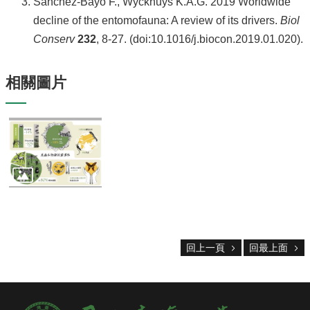
息
Sánchez-Bayo F., Wyckhuys K.A.G. 2019 Worldwide
decline of the entomofauna: A review of its drivers.
Biol
系
Conserv
232
, 8-27. (doi:10.1016/j.biocon.2019.01.020).
所
簡
介
相關圖片
系
所
辦
法
系
所
成
員
研
回上一頁
回最上面
究
成
果
學