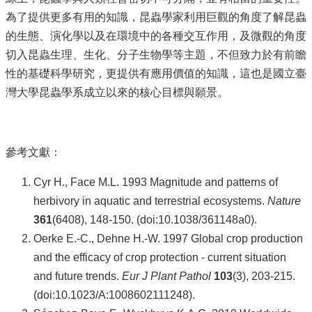
主
為了提供更多有用的知識，昆蟲學家利用巨觀的角度了解昆蟲
任
的生態、演化學以及在環境中的各種交互作用，及微觀的角度
信
箱
切入昆蟲生理、生化、分子生物學等主題，不但致力於有前瞻
回
性的基礎科學研究，更提供有應用價值的知識，這也是國立臺
首
灣大學昆蟲學系成立以來的核心目標與願景。
頁
臺
大
首
參考文獻：
頁
網
Cyr H., Face M.L. 1993 Magnitude and patterns of
站
herbivory in aquatic and terrestrial ecosystems.
Nature
導
361
(6408), 148-150. (doi:10.1038/361148a0).
覽
Oerke E.-C., Dehne H.-W. 1997 Global crop production
English
and the efficacy of crop protection - current situation
系
and future trends.
Eur J Plant Pathol
103
(3), 203-215.
所
(doi:10.1023/A:1008602111248).
消