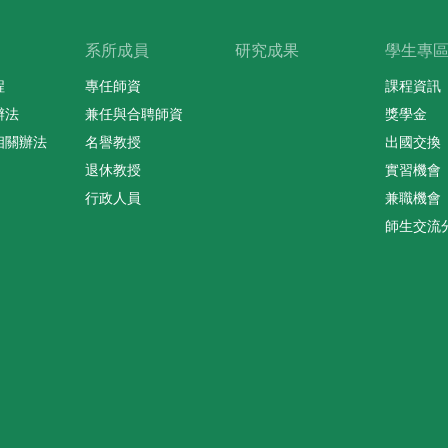
系所成員
研究成果
學生專
程
專任師資
課程資訊
辦法
兼任與合聘師資
獎學金
相關辦法
名譽教授
出國交換
退休教授
實習機會
行政人員
兼職機會
師生交流