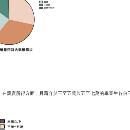
，在薪資所得方面，月薪介於三至五萬與五至七萬的畢業生各佔