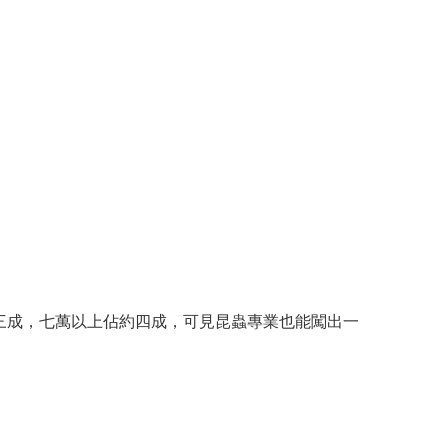
三成，七萬以上佔約四成，可見昆蟲專業也能闖出一