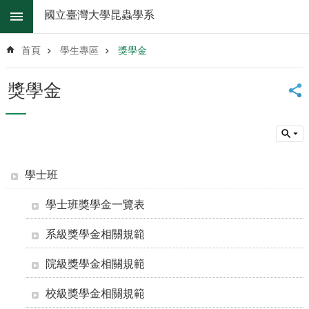
跳到主要內容區塊
國立臺灣大學昆蟲學系
進
階
首頁
學生專區
獎學金
搜
尋
獎學金
系
所
消
息
系
學士班
所
簡
學士班獎學金一覽表
介
系級獎學金相關規範
系
所
院級獎學金相關規範
辦
法
校級獎學金相關規範