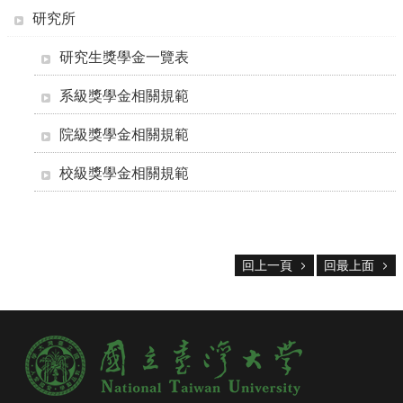
系
研究所
所
成
研究生獎學金一覽表
員
研
系級獎學金相關規範
究
成
院級獎學金相關規範
果
校級獎學金相關規範
學
生
專
區
回上一頁
回最上面
未
來
出
路
招
生