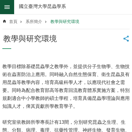
跳到主要內容區塊
國立臺灣大學昆蟲學系
進
階
首頁
系所簡介
教學與研究環境
搜
尋
教學與研究環境
系
所
消
息
教學目標除基礎昆蟲學之教學外，並提供分子生物學、生物技
系
術在蟲害防治上應用。同時融入自然生態保育、衛生昆蟲及有
所
用昆蟲等教學內容，培育高級科學人才，以應現代社會之需
簡
要。同時為配合教育部高等教育回流教育體系實施方案，特別
介
規劃適合中小學教師的碩士學程，培育具備昆蟲學理論與應用
系
知識人才，俾其貢獻所學教育學子。
所
辦
法
研究室依教師所學專長計有13間，分別研究昆蟲之生理、生
態、分類、病理、毒理、抗藥性管理、神經生物、發育生物、