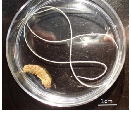
息
系
所
簡
介
系
所
辦
法
系
所
成
員
研
究
成
果
學