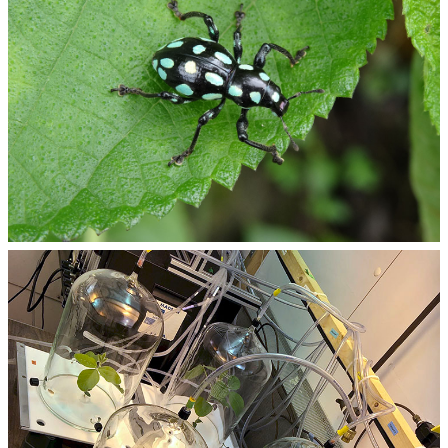
專
區
捐
贈
專
區
系
友
會
畢
業
生
職
涯
發
展
追
蹤
系