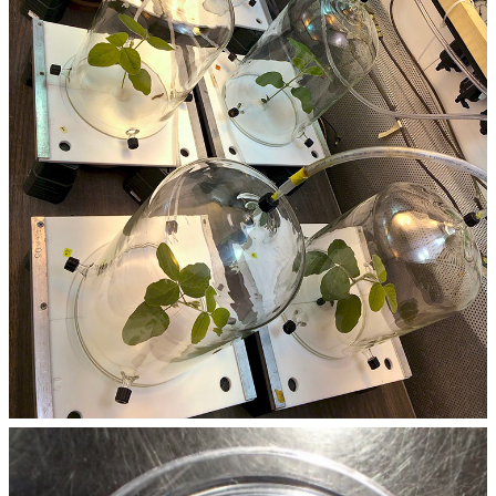
主
任
信
箱
回
首
頁
臺
大
首
頁
網
站
導
覽
English
系
所
消