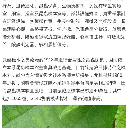
系
行為、遺傳進化、昆蟲保育、生物技術等。另設有學生實驗
所
成
室、網室、溫室及昆蟲標本室等。儀器設備齊全，貴重儀器計
員
有定溫設備、無菌操作室、生長控制箱、顯微及照相設備、超
高速離心機、高壓殺菌器、切片機、光電色層分析器、薄層色
研
究
層分析器、陰極射線電流曲線記錄器、心電描述器、呼吸測定
成
器、酸鹼測定器、氣相層析儀等。
果
學
昆蟲標本之典藏始於1918年進行全島性之昆蟲採集，因而確
生
立本系昆蟲標本館豐富典藏之基礎。目前除蒐藏日據時代之標
專
本外，尚包含台灣光復之後本系師生所採集，尤其是於1980
區
年之後，國科會積極鼓勵本系師生從事台灣昆蟲相之調查，因
未
而昆蟲標本數量激增。目前蒐藏之標本已超過40萬隻，其中
來
包括1055種、2140隻的模式標本，學術價值崇高。
出
路
招
生