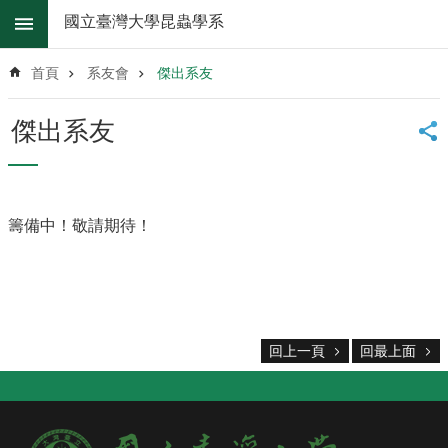
跳到主要內容區塊
國立臺灣大學昆蟲學系
進
階
首頁
系友會
傑出系友
搜
尋
傑出系友
系
所
消
息
籌備中！敬請期待！
系
所
簡
介
系
回上一頁
回最上面
所
辦
法