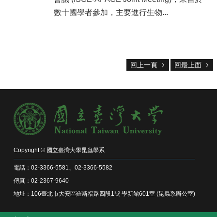
系
所
數十國學者參加，主要進行生物...
成
員
研
究
回上一頁
回最上面
成
果
學
生
專
區
未
Copyright © 國立臺灣大學昆蟲學系
來
出
電話：02-3366-5581、02-3366-5582
路
傳真：02-2367-9640
地址：106臺北市大安區羅斯福路四段1號 學新館601室 (昆蟲系辦公室)
招
生