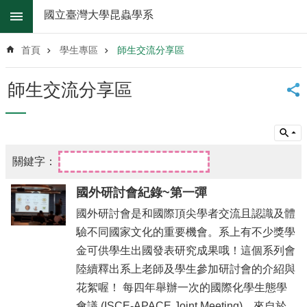
跳到主要內容區塊
國立臺灣大學昆蟲學系
進
階
首頁
學生專區
師生交流分享區
搜
尋
師生交流分享區
系
所
消
息
系
所
國外研討會紀錄~第一彈
簡
介
國外研討會是和國際頂尖學者交流且認識及體
驗不同國家文化的重要機會。系上有不少獎學
系
金可供學生出國發表研究成果哦！這個系列會
所
辦
陸續釋出系上老師及學生參加研討會的介紹與
法
花絮喔！ 每四年舉辦一次的國際化學生態學
會議 (ISCE-APACE Joint Meeting)，來自於