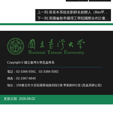
系
所
成
上一則:恭喜本系校友劉耕名創辦人（Bito甲蟲創意）奪得創新界最高榮譽「總統創新獎」殊榮，並由總統親自頒贈獎座及獎金新臺幣200萬元。
員
下一則:英國倫敦帝國理工學院國際合作計畫
研
究
成
果
學
生
專
Copyright © 國立臺灣大學昆蟲學系
區
電話：02-3366-5581、02-3366-5582
未
傳真：02-2367-9640
來
地址：106臺北市大安區羅斯福路四段1號 學新館601室 (昆蟲系辦公室)
出
路
更新日期
2026-08-02
招
生