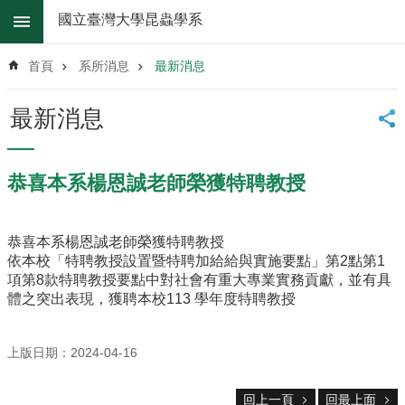
跳到主要內容區塊
國立臺灣大學昆蟲學系
進
階
首頁
系所消息
最新消息
搜
尋
最新消息
系
所
消
恭喜本系楊恩誠老師榮獲特聘教授
息
系
恭喜本系楊恩誠老師榮獲特聘教授
所
依本校「特聘教授設置暨特聘加給給與實施要點」第2點第1
簡
項第8款特聘教授要點中對社會有重大專業實務貢獻，並有具
介
體之突出表現，獲聘本校113 學年度特聘教授
系
所
上版日期：2024-04-16
辦
法
回上一頁
回最上面