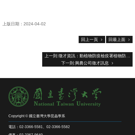
主
任
信
箱
上版日期：2024-04-02
回
首
回上一頁
回最上面
頁
臺
上一則:徵才資訊：動植物防疫檢疫署植物防疫組農藥登記管理科
大
下一則:興農公司徵才訊息
首
頁
網
站
導
覽
English
系
Copyright © 國立臺灣大學昆蟲學系
所
電話：02-3366-5581、02-3366-5582
消
傳真：02-2367-9640