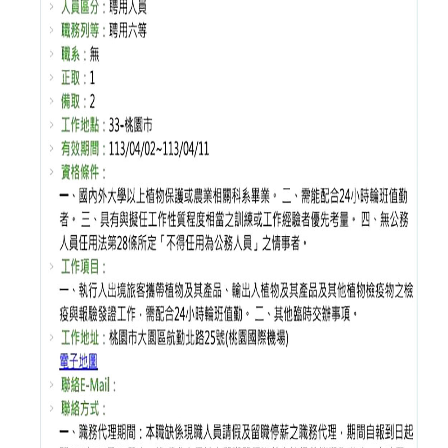
系
所
成
員
研
究
成
果
學
生
專
區
未
來
出
路
招
生