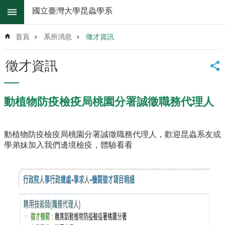
跳到主要內容區塊
國立臺灣大學昆蟲學系
進
階
首頁
系所消息
徵才資訊
搜
尋
徵才資訊
系
所
消
動植物防疫檢疫局桃園分署誠徵職務代理人
息
系
動植物防疫檢疫局桃園分署誠徵職務代理人，歡迎昆蟲系友或
所
學弟妹加入我們邊境檢疫，體驗看看
簡
介
系
所
辦
法