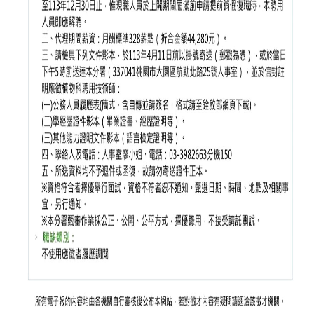
專
區
捐
贈
專
區
系
友
會
畢
業
生
職
涯
發
展
追
蹤
系