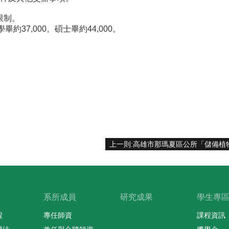
限制。
約37,000。碩士畢約44,000。
系所成員
研究成果
學生專
程
專任師資
課程資訊