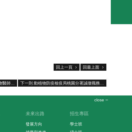
回上一頁
回最上面
上一則:高雄市那瑪夏區公所「儲備植物醫師」第三次遴選公告
下一則:動植物防疫檢疫局桃園分署誠徵職務代理人
close
區
未來出路
招生專區
發展方向
學士班