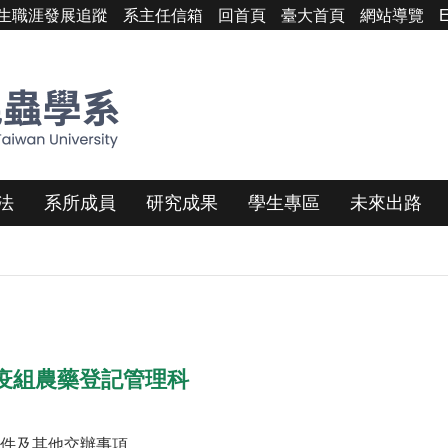
生職涯發展追蹤
系主任信箱
回首頁
臺大首頁
網站導覽
E
法
系所成員
研究成果
學生專區
未來出路
疫組農藥登記管理科
案件及其他交辦事項。