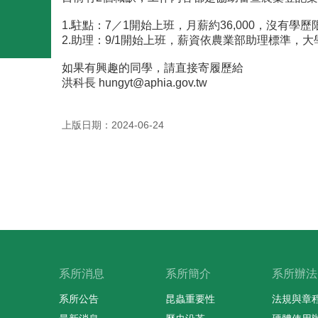
1.駐點：7／1開始上班，月薪約36,000，沒有學歷
2.助理：9/1開始上班，薪資依農業部助理標準，大學畢
如果有興趣的同學，請直接寄履歷給
洪科長
hungyt@aphia.gov.tw
上版日期：2024-06-24
系所消息
系所簡介
系所辦法
系所公告
昆蟲重要性
法規與章