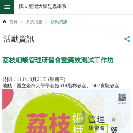
跳到主要內容區塊
國立臺灣大學昆蟲學系
進
階
首頁
系所消息
活動資訊
搜
尋
活動資訊
系
所
消
荔枝細蛾管理研習會暨藥效測試工作坊
息
系
時間：111年8月31日 (星期三)
所
地點：國立臺灣大學學新館614階梯教室、 607實驗教室
簡
介
系
所
辦
法