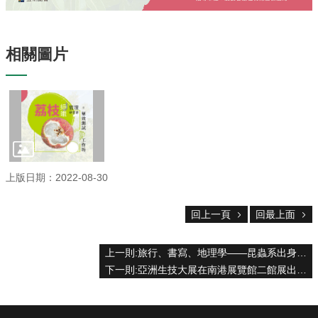
專
區
捐
相關圖片
贈
專
區
系
友
會
畢
上版日期：2022-08-30
業
生
回上一頁
回最上面
職
涯
發
上一則:旅行、書寫、地理學——昆蟲系出身的多元展望
展
下一則:亞洲生技大展在南港展覽館二館展出
追
蹤
系