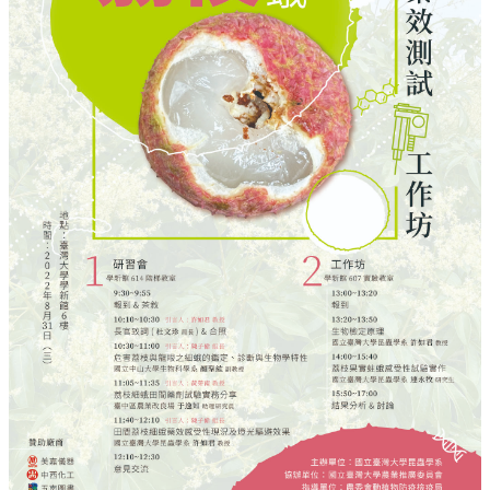
系
所
成
員
研
究
成
果
學
生
專
區
未
來
出
路
招
生