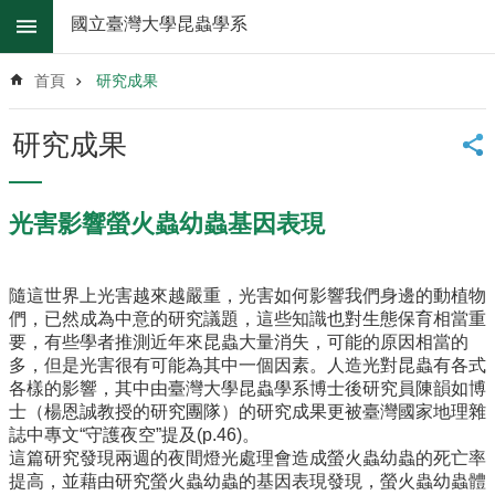
跳到主要內容區塊
國立臺灣大學昆蟲學系
進
階
首頁
研究成果
搜
尋
研究成果
系
所
消
光害影響螢火蟲幼蟲基因表現
息
系
隨這世界上光害越來越嚴重，光害如何影響我們身邊的動植物
所
們，已然成為中意的研究議題，這些知識也對生態保育相當重
簡
要，有些學者推測近年來昆蟲大量消失，可能的原因相當的
介
多，但是光害很有可能為其中一個因素。人造光對昆蟲有各式
系
各樣的影響，其中由臺灣大學昆蟲學系博士後研究員陳韻如博
所
士（楊恩誠教授的研究團隊）的研究成果更被臺灣國家地理雜
辦
誌中專文“守護夜空”提及(p.46)。
法
這篇研究發現兩週的夜間燈光處理會造成螢火蟲幼蟲的死亡率
提高，並藉由研究螢火蟲幼蟲的基因表現發現，螢火蟲幼蟲體