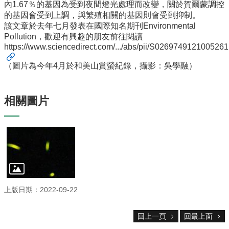
系
內1.67％的基因為受到夜間燈光處理而改變，關於賀爾蒙調控
所
的基因會受到上調，與繁殖相關的基因則會受到抑制。
成
該文章於去年七月發表在國際知名期刊Environmental
員
Pollution，歡迎有興趣的朋友前往閱讀
https://www.sciencedirect.com/.../abs/pii/S0269749121005261
研
究
（圖片為今年4月於和美山賞螢紀錄，攝影：吳學融）
成
果
相關圖片
學
生
專
區
未
來
出
路
上版日期：2022-09-22
招
回上一頁
回最上面
生