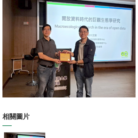
專
區
捐
贈
專
區
系
友
會
畢
業
生
職
涯
發
展
相關圖片
追
蹤
系