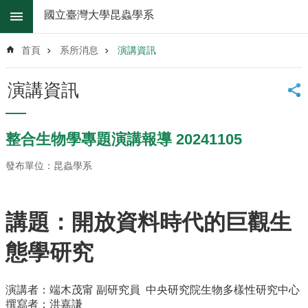
跳到主要內容區塊
國立臺灣大學昆蟲學系
進
階
首頁
系所消息
演講資訊
搜
尋
演講資訊
系
所
消
整合生物學專題演講報導 20241105
息
發布單位：昆蟲學系
系
所
簡
介
講題：開放資料時代的巨觀生
系
態學研究
所
辦
法
演講者：端木茂甯 副研究員 中央研究院生物多樣性研究中心
撰寫者：洪嘉謙