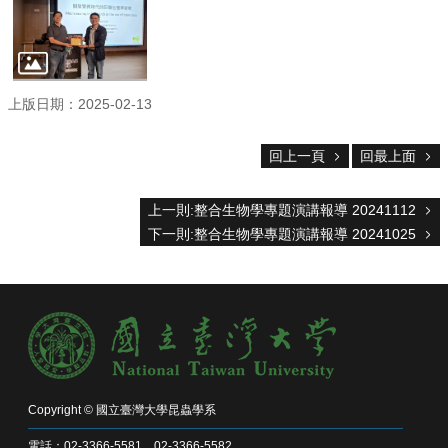
主
任
信
箱
回
上版日期：2025-02-13
首
頁
回上一頁
回最上面
臺
大
上一則:整合生物學專題演講報導 20241112
首
頁
下一則:整合生物學專題演講報導 20241025
網
站
導
覽
English
系
所
Copyright © 國立臺灣大學昆蟲學系
消
電話：02-3366-5581、02-3366-5582