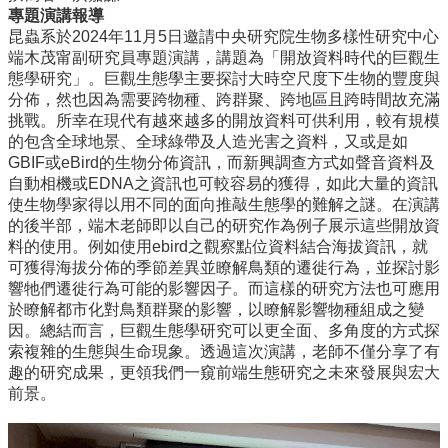
系
專題演講報導
所
昆蟲系於2024年11月5日邀請中央研究院生物多樣性研究中心
成
端木茂甯副研究員專題演講，講題為「開放資料時代的巨觀生
員
態學研究」。巨觀生態學主要探討大時空尺度下生物的豐度與
分佈，然也因為需要跨物種、跨群聚、跨地區且跨時間故充滿
研
挑戰。所幸在現代有越來越多的開放資料可供利用，較有規模
究
的包含全球地景、全球綠帶及人造光害之資料，又或是如
成
GBIF或eBird的生物分佈資訊，而新興調查方式如聲音資料及
果
自動相機或EDNA之資訊也可較容易的獲得，如此大量的資訊
使生物學家得以用不同的面向推敲生態學的難解之謎。在演講
學
的後半部，端木老師即以自己的研究作為例子展示這些開放資
生
料的使用。例如使用ebird之觀察點位資料結合海拔資訊，就
專
可獲得海拔分佈的季節差異並瞭解鳥類的遷徙行為，並探討影
區
響牠們遷徙行為可能的影響因子。而這樣的研究方法也可應用
未
於瞭解都市化對鳥類群聚的影響，以瞭解影響物種組成之變
來
因。總結而言，巨觀生態學研究可以更全面、多角度的方式探
出
索複雜的生態與生命現象。透過這次演講，老師不僅分享了有
路
趣的研究成果，更領我們一窺前端生態研究之未來發展與宏大
前景。
招
生