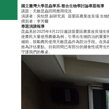
國立臺灣大學昆蟲學系
-
整合生物學討論專題報導
講題：天敵昆蟲田間應用現況
演講者：吳怡慧 副研究員 苗栗區農業改良場 生
撰寫者：李芳爾
專題演講報導
昆蟲系於2025年4月22日邀請苗栗區農業改良
使農民大量使用農藥為例，引導出生物防治的重要
補助，鼓勵農民使用天敵昆蟲作為防治手段。在吳
效為評估要點。目前田間已有部分的捕食性或寄生
守護我們的餐桌。