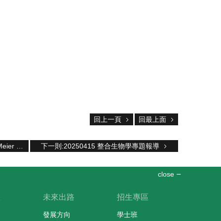
回上一頁
回最上面
上一則:柏林自然博物館 Prof. Rudolf Meier 演講
下一則:20250415 整合生物學專題報導
close
區
未來出路
招生專區
發展方向
學士班