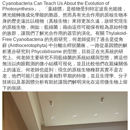
系
Cyanobacteria Can Teach Us About the Evolution of
所
Photosynthesis」。「葉綠體」是植物受到特定波長光能後，
成
將光能轉換成化學能的胞器。然而具有光合作用的原核生物本
員
身的歷史遠比以植物（真核生物）來得更加久遠，故研究現生
的原核生物，例如：藍綠菌；藉由這些可能保有較為原始特徵
研
的族群，讓我們了解光合作用的器官的演化。有關 Thylakoid-
究
Free Cyanobacteria 的先前研究，何老師提到了過去是從角
成
蘚 (Anthocerotophyta) 中分離出桿狀菌株，一路從基因體的解
果
析逐步研究到 Phycobilisome 的型態，目前正在光系統的研
究上。何老師主要研究不同藍綠菌的系統結構與型態，將這些
學
無法以肉眼觀測的微小結構可視化，並且比較他們在親緣關係
生
上的遠近。何老師也提到：現生的原核生物種群其實不是古
專
老，他們可能只是保留著相對早期的特徵，並且生理學、分子
區
技術以及基因體分析有助於讓我們解明演化在這些微生物上留
下的痕跡。
未
來
出
路
招
生