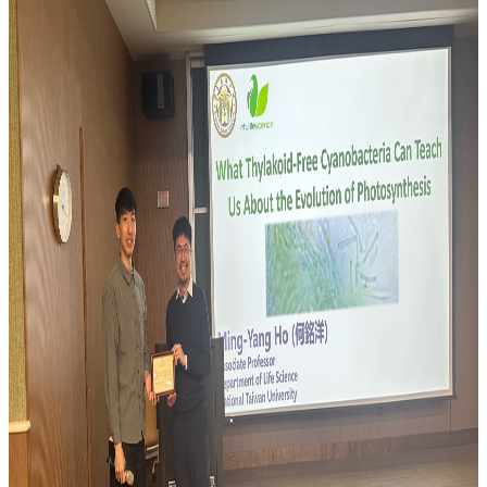
專
區
捐
贈
專
區
系
友
會
畢
業
生
職
涯
發
展
追
蹤
系