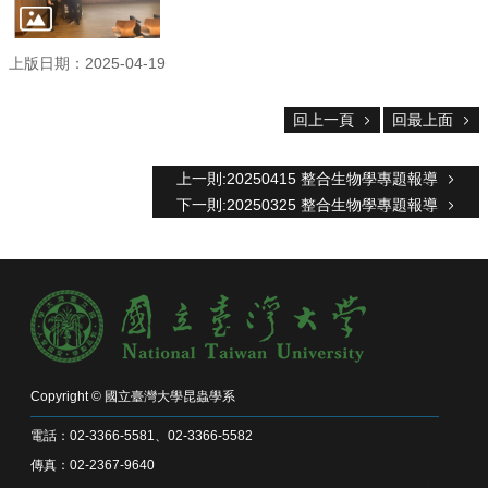
息
系
上版日期：2025-04-19
所
簡
介
回上一頁
回最上面
系
所
上一則:20250415 整合生物學專題報導
辦
下一則:20250325 整合生物學專題報導
法
系
所
成
員
研
究
Copyright © 國立臺灣大學昆蟲學系
成
電話：02-3366-5581、02-3366-5582
果
傳真：02-2367-9640
學