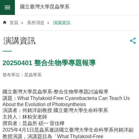
跳到主要內容區塊
國立臺灣大學昆蟲學系
進
階
首頁
系所消息
演講資訊
搜
尋
演講資訊
系
所
消
20250401 整合生物學專題報導
息
發布單位：昆蟲學系
系
所
簡
國立臺灣大學昆蟲學系-整合生物學專題討論報導
介
講題：What Thylakoid-Free Cyanobacteria Can Teach Us
About the Evolution of Photosynthesis
系
演講者：何銘洋副教授 國立臺灣大學生命科學系
所
主持人：林柏安老師
辦
撰寫者：昆蟲所 碩一 雷佳樺
法
2025年4月1日昆蟲系邀請國立臺灣大學生命科學系何銘洋副
教授演講，演講題目為「What Thylakoid-Free