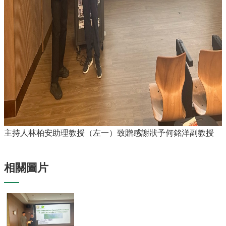
主
任
信
箱
回
首
頁
臺
大
首
頁
網
主持人林柏安助理教授（左一）致贈感謝狀予何銘洋副教授
站
導
覽
相關圖片
English
系
所
消