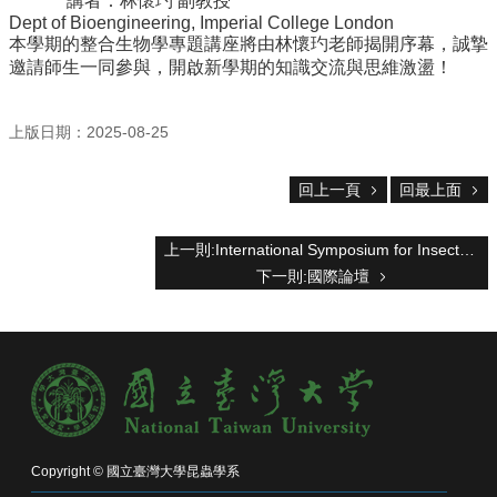
講者：林懷玓 副教授
系
Dept of Bioengineering, Imperial College London
所
本學期的整合生物學專題講座將由林懷玓老師揭開序幕，誠摯
成
邀請師生一同參與，開啟新學期的知識交流與思維激盪！
員
研
上版日期：2025-08-25
究
成
果
回上一頁
回最上面
學
生
上一則:International Symposium for Insect-Microbe Associations in Forest and Agro-ecosystems 活動紀實
專
下一則:國際論壇
區
未
來
出
路
招
生
Copyright © 國立臺灣大學昆蟲學系