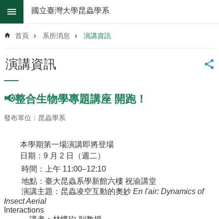
跳到主要內容區塊
國立臺灣大學昆蟲學系
進
階
首頁
系所消息
演講資訊
搜
尋
演講資訊
系
所
消
📢整合生物學專題講座 開跑！
息
發布單位：昆蟲學系
系
所
簡
本學期第一場演講即將登場
介
日期：9 月 2 日（週二）
時間：上午 11:00–12:10
系
地點：臺大昆蟲系學新館六樓 祝渝講堂
所
演講主題：昆蟲凌空互動的奧妙
En I'air: Dynamics of
辦
Insect Aerial
法
Interactions