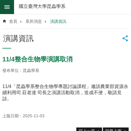
跳到主要內容區塊
國立臺灣大學昆蟲學系
進
階
首頁
系所消息
演講資訊
搜
尋
演講資訊
系
所
消
11/4整合生物學演講取消
息
發布單位：昆蟲學系
系
所
簡
11/4「昆蟲學系整合生物學專題討論課程」邀請農業部資源永
介
續利用司 莊老達 司長之演講活動取消，造成不便，敬請見
諒。
系
所
辦
上版日期：2025-11-03
法