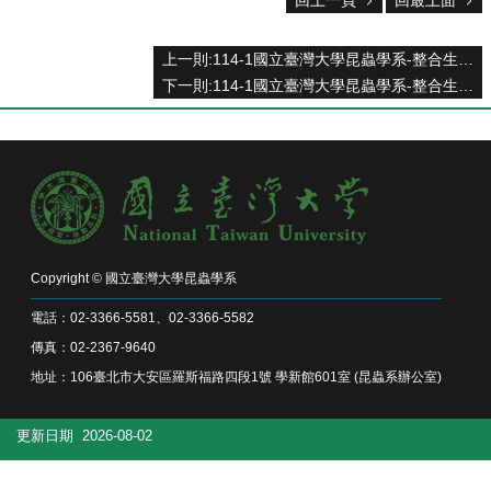
回上一頁
回最上面
系
所
成
上一則:114-1國立臺灣大學昆蟲學系-整合生物學專題討論報導
員
下一則:114-1國立臺灣大學昆蟲學系-整合生物學專題討論報導
研
究
成
果
學
生
專
Copyright © 國立臺灣大學昆蟲學系
區
電話：02-3366-5581、02-3366-5582
未
傳真：02-2367-9640
來
地址：106臺北市大安區羅斯福路四段1號 學新館601室 (昆蟲系辦公室)
出
路
更新日期
2026-08-02
招
生