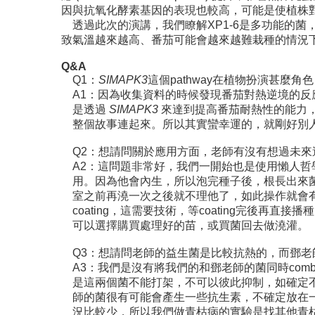
因與抗氧化酵素基因的表現也較高，可能是使植株
透過此次的演講，我們瞭解XP1-6是多功能的
致氣溫越來越高、番茄可能會越來越難栽種的情況下
Q&A
Q1：
SIMAPK3
這個pathway在植物扮演甚
A1：因為收集資料的時候發現番茄對熱逆境的反應之前
是透過
SIMAPK3
來達到提高番茄耐熱性的能力，
整個故事連起來。所以其實蠻幸運的，就剛好別
Q2：想請問關於應用方面，老師有沒有想過未
A2：這問題非常好，我們一開始也是使用懶人
用。因為他會內生，所以泡完種子後，根長出來
室之前再澆一次之後就不理他了，如此操作就會
coating，這需要技術，等coating完
可以選擇購買處理好的苗，或買菌回去做澆灌。
Q3：想請問老師的益生菌是比較抗熱的，而鄧老師
A3：我們是沒有將我們的和鄧老師的菌同時co
是這兩個菌不能打架，不可以彼此抑制，如確定
師的菌很有可能會產生一些抗生素，不確定放在
況比較少，所以我們做青枯病的實驗是找其他青