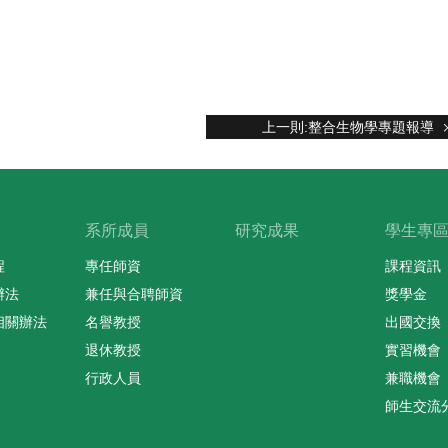
上一則:整合生物學專題報導
系所成員
研究成果
學生專
程
專任師資
課程資訊
辦法
兼任與合聘師資
獎學金
相關辦法
名譽教授
出國交換
退休教授
實習機會
行政人員
兼職機會
師生交流