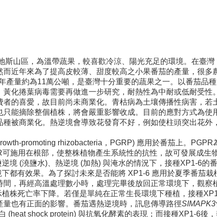
安地斯山區，為溫帶蔬果，較喜歡冷涼、陽光充足的環境。在臺
然而近年來為了提高皮較薄、甜度較高之小果番茄的產量，很多
公頃，年產量約為11萬公噸，是臺灣十分重要的蔬果之一。以番茄
，黃化捲葉病毒需要再做進一步研究，耐熱性為中耐或低耐受性。
費者的喜愛，故目前尚未商業化。青枯病為土壤傳播性病害，若
也只能摘除整個植株，將會嚴重影響收成。目前的應對方式為使
品種被商業化。熱逆境會導致花發育不好，例如使柱頭突出花外
wth-promoting rhizobacteria，PGRP) 應用於番
PR可施用在根部，使整株植物產生系統性的抗性，故可發展成生
逆境 (澆鹽水)、熱逆境 (加熱) 與淹水的情況下，接種XP1-
境下都有效果。為了探討未來是否能將 XP1-6 應用於夏季番
時間，再經高溫處理數小時，處理完畢後放回正常環境下，觀察
表示植株死亡率下降。若僅是單純在正常生長環境下種植，接種XP
產量也有正面的影響。番茄遇熱逆境時，訊息傳導路徑
SIMAPK3
熱休克蛋白 (heat shock protein) 與抗氧化酵素的表現；而接種XP1