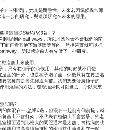
在的一些問題，尤其是耐熱性。未來若因氣候異常導
隊進一步的研究，與這項研究在未來的應用。
，選擇這個從
SIMAPK3
著手?
剛提到的pathways，所以才想說會不會我們的菌
始往下面再看其他下游基因等等的，然後確實就可以把
pathway，所以感謝前人有先做了一些研究。
接撒這個土來使用。
子，只有在種子的時候用，其他的時候就不用使
在溫室的部分，也是種子泡了菌，然後只有在要進溫
茄要栽種前是會先經過育苗。我們想要發展種子的
來也有使用澆灌的方法，發現澆灌也可以進去。所以未來
測試嗎?
抗病的菌混在一起測試過，但混在一起前有個前提，就
培養基上不會打架，不代表在植物上不會競爭。鄧老
溫室裡面遇到比較大的問題通常是太熱，青枯病的狀
行耐熱和提高炭疽病抗性的兩種益生菌混和在一起，