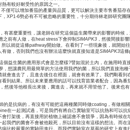
對熱有較好耐受性的原因之一。
菌，不僅可以增加番茄的產量與品質，更可以解決主要市售番茄存
，XP1-6勢必有不可被忽略的重要性，十分期待林老師研究團
麼角色，有甚麼重要性，讓老師在研究這個益生菌帶來的影響的時候
有人做，在heat stress下會抑制
SIMAPK3
，然後間接影響剛
所以就從這條pathway開始做。在看到了一些現象後，就開
人有做，否則我們也沒有辦法這麼快就直接知道是
SIMAPK3
這條
來這個益生菌的應用形式會是怎麼樣?譬如混於土內，在施用時直
哲學，想讓農民用最簡單的方法使用我們的菌，所以我們直接泡種
菌就會進去了，且進去後住在裡面，就會有效果了。我們剛看到
有看到結果。所以未來要應用的話可以找育苗業者配合，因為番
後再直接播種，然後等他根長出來後，菌進去，再來就不用管他了。後
的是抗病的，有沒有可能把這兩種菌同時做coating，有做相關
mbine在一起測試過，可是我們有將自己實驗室可以抗熱和可以
不會打架後，再直接用於植物上確認會不會競爭，因為有時候在
一起我們的菌會不會被他殺死，所以目前沒有這樣的想法。而在
枯病比較嚴重的實驗田進行。而我們實驗室在草莓的研究上有進