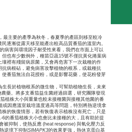
灣，最主要的產季為秋冬，春夏季的產區則移至較冷
農民逐漸從露天移至能產出較高品質番茄的溫室內。
品種的病害與環境因子耐受性來看，我們在市面上可以
但也有少數例外，種苗亞蔬15號不僅抗黃化捲葉病
土壤裡有殘留病原菌，又會再危害下一次栽種的作
用抗病根砧，避免病害攻擊植物的根系，或栽種抗
，使番茄無法自花授粉，或是影響花藥，使花粉發芽
茄上。PGPR為生長於植物根系的微生物，可幫助植物生長，未來
物農藥。將多支番茄益生菌經過篩選，研究團隊發現
6的番茄植株大小與重量也較未接種菌與接種其他菌的番
茄栽植或因應溫室栽培溫度過高等問題，特別將熱逆境拿
植株的恢復情形，若有恢復表示植株沒有死亡，只是
1-6的番茄植株大小也會比未接種的大，且有助於提
會被抑制，使熱反應 (heat response) 與氧化壓力反
-6後，熱逆境下抑制
SIMAPK3
的效果更強，熱休克蛋白基