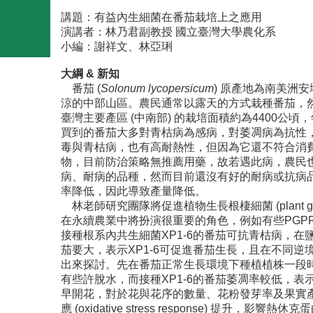
講題：有益內生細菌在番茄栽培上之應用
演講者：林乃君副教授 國立臺灣大學農化系
小編：謝祥文、林亞琍
大綱
&
新知
番茄 (
Solonum lycopersicum
) 原產地為南美洲
涼的中部山區。農民通常以露天的方式栽種番茄，
臺灣主要產區 (中南部) 的栽培面積約為4400
買到的番茄大多對青枯病為感病，對萎凋病為抗性
毒與青枯病，也有高耐熱性，但因為它還不符合消
物，目前防治策略無推薦用藥，故若遇此病，農民
病、耐病的品種，然而目前還沒有好的耐病或抗病
率降低，因此導致產量降低。
林老師研究團隊將促進植物生長根棲細菌 (plant gro
在永續農業中將扮演很重要的角色，例如有些PG
接種根系內共生細菌XP1-6的番茄可抗青枯病，在鹽
茄要大，表示XP1-6可促進番茄生長，且在不同逆
出來探討。先在番茄正常生長環境下種植植株一段
有些許脫水，而接種XP1-6的番茄萎凋率較低，
早開花，對於花與花序的數量、花粉發芽率及果實
應 (oxidative stress response) 提升，影響