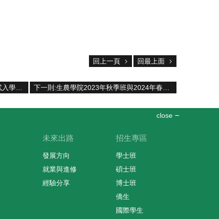
回上一頁
回最上面
上一則:昆蟲學系112學年度博士班甄試入學考試口試程序表
下一則:生農學院2023年秋季班與2024年春季班姊妹校交換學生計畫
close
區
未來出路
招生專區
發展方向
學士班
就業與進修
碩士班
經驗分享
博士班
僑生
國際學生