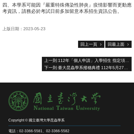
主
四、本學系可能因『嚴重特殊傳染性肺炎』疫情影響而更動應
任
考資訊，請務必於考試日前多加留意本系招生資訊公告。
信
箱
上版日期：2023-05-23
回
首
頁
回上一頁
回最上面
臺
大
上一則:112年「個人申請」入學招生 指定項目口試程序表預定表
首
下一則:臺大昆蟲學系撥穗典禮 112年5月27日 (星期六)
頁
網
站
導
覽
English
系
Copyright © 國立臺灣大學昆蟲學系
所
消
電話：02-3366-5581、02-3366-5582