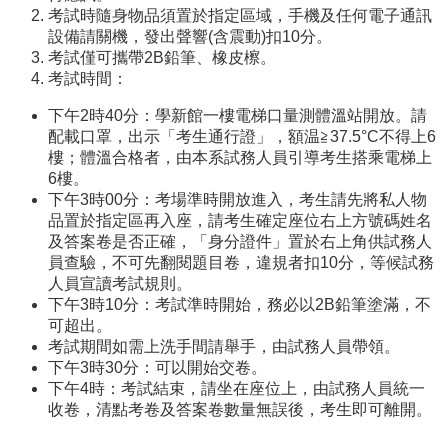
專
考試時隨身物品須置於指定區域，手機及任何電子通訊
區
設備請關機，發出聲響(含震動)扣10分。
考試僅可攜帶2B鉛筆、橡皮檫。
捐
考試時間：
贈
專
下午2時40分：學新館一樓電梯口量測體溫站開放。請
區
配載口罩，出示「考生通行證」，額温≧37.5°C不得上6
樓；體溫合格者，由本系試務人員引導考生搭乘電梯上
系
6樓。
友
下午3時00分：考場準時開放進入，考生請先將私人物
會
品置於指定區再入座，請考生確定座位右上方號碼姓名
及答案卷是否正確，「身分證件」置於右上角供試務人
畢
員查驗，不可先翻閱題目卷，違規者扣10分，等候試務
業
人員宣讀考試規則。
生
下午3時10分：考試準時開始，務必以2B鉛筆塗滿，不
職
可超出。
涯
考試期間如需上洗手間請舉手，由試務人員帶領。
發
下午3時30分：可以開始交卷。
展
下午4時：考試結束，請坐在座位上，由試務人員統一
追
收卷，清點考卷及答案卷數量無誤後，考生即可離開。
蹤
系