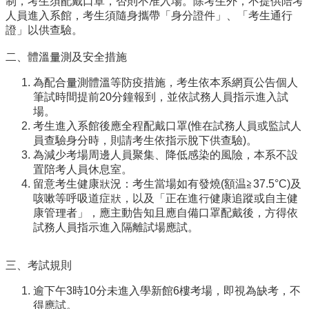
制，考生須配戴口罩，否則不准入場。除考生外，不提供陪考
系
人員進入系館，考生須隨身攜帶「身分證件」、「考生通行
所
證」以供查驗。
成
員
二、體溫量測及安全措施
研
為配合量測體溫等防疫措施，考生依本系網頁公告個人
究
筆試時間提前20分鐘報到，並依試務人員指示進入試
成
場。
果
考生進入系館後應全程配戴口罩(惟在試務人員或監試人
員查驗身分時，則請考生依指示脫下供查驗)。
學
為減少考場周邊人員聚集、降低感染的風險，本系不設
生
置陪考人員休息室。
專
留意考生健康狀況：考生當場如有發燒(額温≧37.5°C)及
區
咳嗽等呼吸道症狀，以及「正在進行健康追蹤或自主健
未
康管理者」，應主動告知且應自備口罩配戴後，方得依
來
試務人員指示進入隔離試場應試。
出
路
三、考試規則
招
逾下午3時10分未進入學新館6樓考場，即視為缺考，不
生
得應試。