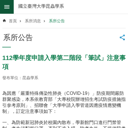
跳到主要內容區塊
國立臺灣大學昆蟲學系
進
階
首頁
系所消息
系所公告
搜
尋
系所公告
系
所
消
112學年度申請入學第二階段「筆試」注意事
息
項
系
所
發布單位：昆蟲學系
簡
介
為因應「嚴重特殊傳染性肺炎（COVID-19）」防疫期間嚴防
群聚感染，本系依教育部「大專校院辦理招生考試防疫措施指
系
引參考原則」、招聯會「大學申請入學管道因應疫情應變機
所
制」，訂定注意事項如下：
辦
法
一、為防範新冠肺炎於校園內散布，學新館門口進行門禁管