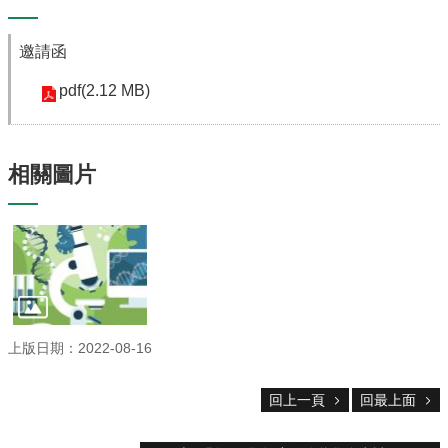
專
區
邀請函
捐
贈
pdf(2.12 MB)
專
區
系
相關圖片
友
會
畢
業
生
職
涯
發
上版日期：2022-08-16
展
追
回上一頁
回最上面
蹤
系