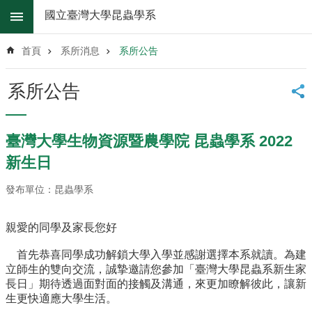
跳到主要內容區塊
國立臺灣大學昆蟲學系
進
階
首頁
系所消息
系所公告
搜
尋
系所公告
系
所
消
臺灣大學生物資源暨農學院 昆蟲學系 2022
息
新生日
系
所
發布單位：昆蟲學系
簡
介
親愛的同學及家長您好
系
首先恭喜同學成功解鎖大學入學並感謝選擇本系就讀。為建
所
立師生的雙向交流，誠摯邀請您參加「臺灣大學昆蟲系新生家
辦
長日」期待透過面對面的接觸及溝通，來更加瞭解彼此，讓新
法
生更快適應大學生活。