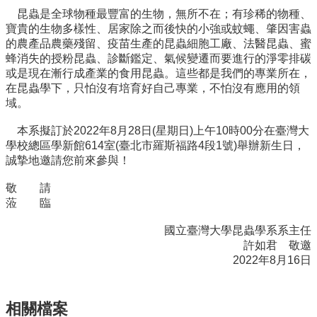
系
昆蟲是全球物種最豐富的生物，無所不在；有珍稀的物種、
所
寶貴的生物多樣性、居家除之而後快的小強或蚊蠅、肇因害蟲
成
的農產品農藥殘留、疫苗生產的昆蟲細胞工廠、法醫昆蟲、蜜
員
蜂消失的授粉昆蟲、診斷鑑定、氣候變遷而要進行的淨零排碳
或是現在漸行成產業的食用昆蟲。這些都是我們的專業所在，
研
在昆蟲學下，只怕沒有培育好自己專業，不怕沒有應用的領
究
域。
成
果
本系擬訂於2022年8月28日(星期日)上午10時00分在臺灣大
學
學校總區學新館614室(臺北市羅斯福路4段1號)舉辦新生日，
生
誠摯地邀請您前來參與！
專
敬 請
區
蒞 臨
未
國立臺灣大學昆蟲學系系主任
來
許如君 敬邀
出
2022年8月16日
路
招
生
相關檔案