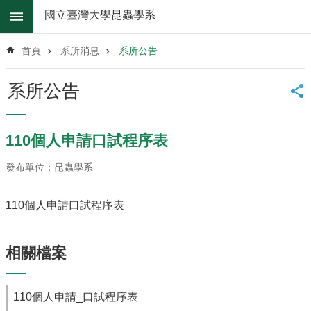
跳到主要內容區塊
國立臺灣大學昆蟲學系
進
階
首頁
系所消息
系所公告
搜
尋
系所公告
系
所
消
110個人申請口試程序表
息
發布單位：昆蟲學系
系
所
簡
110個人申請口試程序表
介
系
相關檔案
所
辦
法
110個人申請_口試程序表