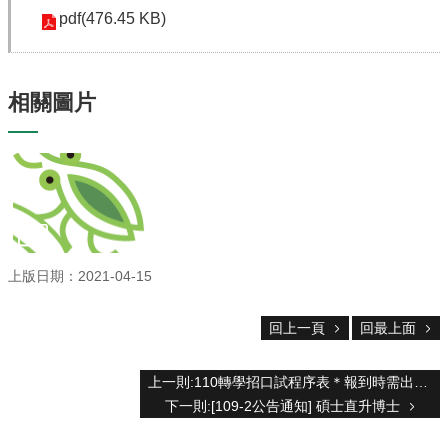
系
pdf(476.45 KB)
所
成
員
相關圖片
研
究
成
果
學
生
專
區
上版日期：2021-04-15
未
來
回上一頁
回最上面
出
路
上一則:110轉學招口試程序表＊報到時需出示口試繳費收據正本，否則視同放棄口試資格
招
下一則:[109-2公告通知] 碩士直升博士
生