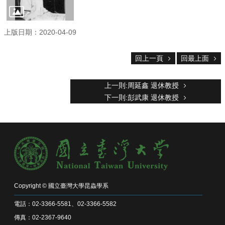
專
區
捐
上版日期：2020-04-09
贈
專
回上一頁
回最上面
區
系
上一則:周延鑫 退休教授
友
下一則:彭武康 退休教授
會
畢
業
生
職
涯
發
展
Copyright © 國立臺灣大學昆蟲學系
追
電話：02-3366-5581、02-3366-5582
蹤
傳真：02-2367-9640
系