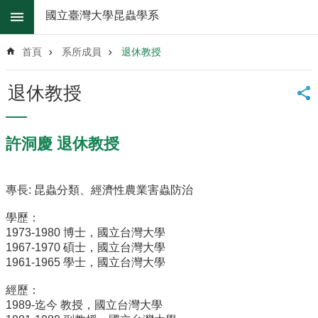
跳到主要內容區塊
國立臺灣大學昆蟲學系
進
階
首頁
系所成員
退休教授
搜
尋
退休教授
系
所
消
許洞慶 退休教授
息
系
專長: 昆蟲分類、經濟性農業害蟲防治
所
簡
學歷：
介
1973-1980 博士，國立台灣大學
1967-1970 碩士，國立台灣大學
系
1961-1965 學士，國立台灣大學
所
辦
經歷：
法
1989-迄今 教授，國立台灣大學