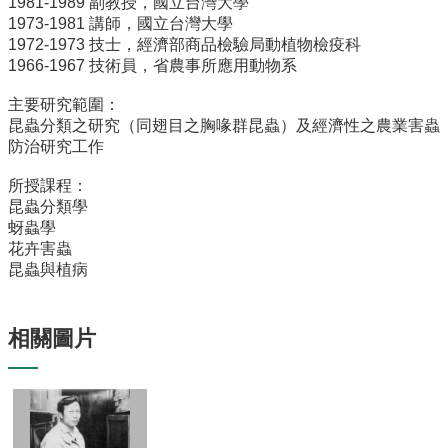
1981-1989 副教授，國立台灣大學
系
1973-1981 講師，國立台灣大學
所
1972-1973 技士，經濟部商品檢驗局動植物檢疫科
成
1966-1967 技術員，省農事所應用動物系
員
研
主要研究範圍：
究
昆蟲分類之研究（同翅目之胸喙群昆蟲）及經濟性之農業害蟲
成
防治研究工作
果
所授課程：
學
昆蟲分類學
生
蚜蟲學
專
花卉害蟲
區
昆蟲與植病
未
來
相關圖片
出
路
招
生