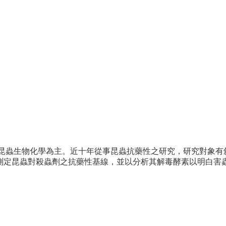
及昆蟲生物化學為主。近十年從事昆蟲抗藥性之研究，研究對象有
測定昆蟲對殺蟲劑之抗藥性基線，並以分析其解毒酵素以明白害蟲