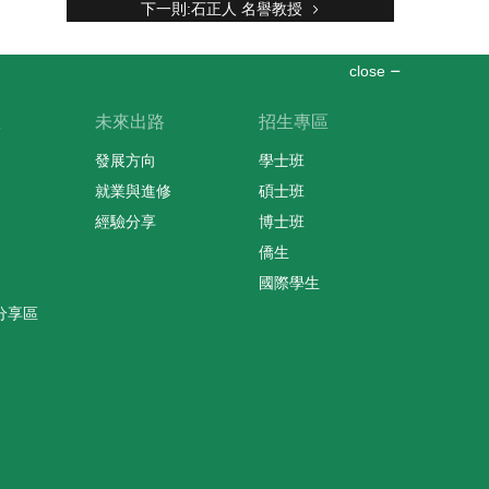
下一則:石正人 名譽教授
close
區
未來出路
招生專區
發展方向
學士班
就業與進修
碩士班
經驗分享
博士班
僑生
國際學生
分享區