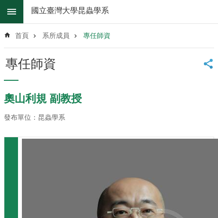
跳到主要內容區塊
國立臺灣大學昆蟲學系
進
階
首頁
系所成員
專任師資
搜
尋
專任師資
系
所
消
奧山利規 副教授
息
發布單位：昆蟲學系
系
所
簡
介
系
所
辦
法