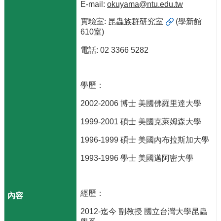
專
E-mail:
okuyama@ntu.edu.tw
區
實驗室:
昆蟲族群研究室
(學新館
捐
610室)
贈
電話: 02 3366 5282
專
區
系
學歷：
友
會
2002-2006 博士 美國佛羅里達大學
畢
1999-2001 碩士 美國克萊姆森大學
業
1996-1999 碩士 美國內布拉斯加大學
生
職
1993-1996 學士 美國邁阿密大學
涯
發
展
追
經歷：
蹤
2012-迄今 副教授 國立台灣大學昆蟲
系