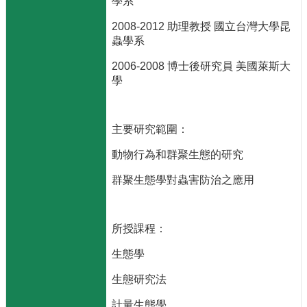
學系
主
任
2008-2012 助理教授 國立台灣大學昆
信
蟲學系
箱
2006-2008 博士後研究員 美國萊斯大
回
學
首
頁
臺
主要研究範圍：
大
首
動物行為和群聚生態的研究
頁
網
群聚生態學對蟲害防治之應用
站
導
覽
所授課程：
English
生態學
系
生態研究法
所
消
計量生態學