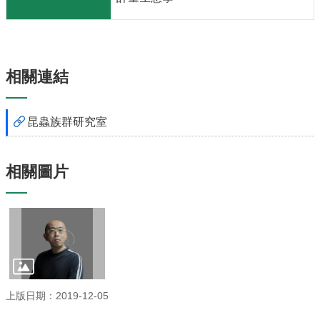
息
系
所
簡
介
相關連結
系
所
昆蟲族群研究室
辦
法
相關圖片
系
所
成
員
研
究
成
果
上版日期：2019-12-05
學