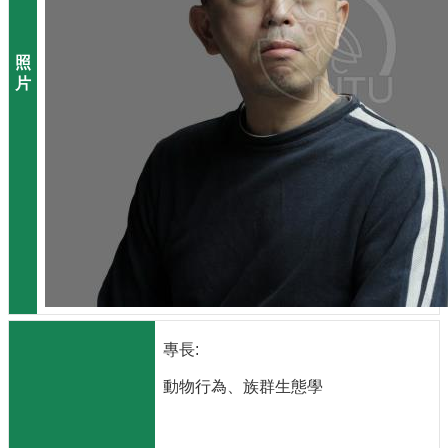
系
所
成
員
研
究
成
果
學
生
專
區
未
來
出
專長:
路
動物行為、族群生態學
招
生