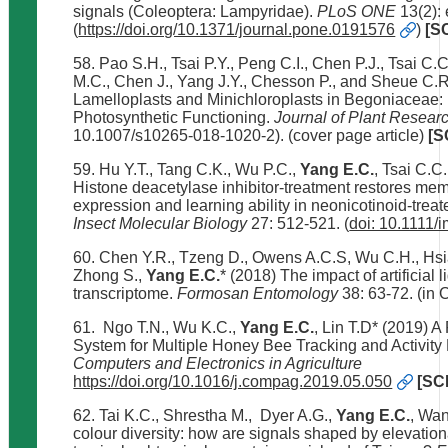
signals (Coleoptera: Lampyridae).
PLoS ONE
13(2):
(
https://doi.org/10.1371/journal.pone.0191576
)
[SC
58. Pao S.H., Tsai P.Y., Peng C.I., Chen P.J., Tsai C.C
M.C., Chen J., Yang J.Y., Chesson P., and Sheue C.R.
Lamelloplasts and Minichloroplasts in Begoniaceae:
Photosynthetic Functioning.
Journal of Plant Resear
10.1007/s10265-018-1020-2). (cover page article)
[S
59. Hu Y.T., Tang C.K., Wu P.C.,
Yang E.C.
, Tsai C.C
Histone deacetylase inhibitor-treatment restores me
expression and learning ability in neonicotinoid-trea
Insect Molecular Biology
27: 512-521. (
doi: 10.1111/
60. Chen Y.R., Tzeng D., Owens A.C.S, Wu C.H., Hsi
Zhong S.,
Yang E.C.
* (2018) The impact of artificial l
transcriptome.
Formosan Entomology
38: 63-72. (in 
61. Ngo T.N., Wu K.C.,
Yang E.C.
, Lin T.D* (2019) 
System for Multiple Honey Bee Tracking and Activity 
Computers and Electronics in Agriculture
https://doi.org/10.1016/j.compag.2019.05.050
[SCI
62. Tai K.C., Shrestha M., Dyer A.G.,
Yang E.C.
, Wa
colour diversity: how are signals shaped by elevation