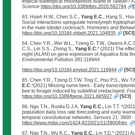
tropical-subtropical mountainous island of Taiwan?
F
Science
https://doi.org/10.3389/fpls.2020.582784
[
63. Hsieh H.W., Chen S.C.,
Yang E.C.
, Hang S., Hsu
Social interactions upregulate hemolymph tryptophan
in the male lobster cockroach.
Hormones and Behavi
https://doi.org/10.1016/j.yhbeh.2021.104935
[SCI]
64. Chen Y.R., Wei W.L., Tzeng D. T.W., Owens A.C.
C.S., Lin S.S., Zhong S.,
Yang E.C.
* (2021) The effect 
night (ALAN) on gene expression of
Aquatica ficta
fir
Environmental Pollution
281:116944
https://doi.org/10.1016/j.envpol.2021.116944
[SCI
65. Chen Y.R., Tzeng D.T.W. Ting C. Hsu P.S., Wu T.
E.C.
*(2021) Missing nurse bees - Early transcriptomi
bee to forager induced by sublethal imidacloprid.
Fro
https://doi.org/10.3389/fgene.2021.665927
[SCI]
66. Ngo T.N., Rustia D.J.A,
Yang E.C.,
Lin T.T. *(202
population daily loss rate forecasting and early war
temporal convolutional networks.
Sensors
21: 3900
https://www.mdpi.com/1424-8220/21/11/3900/htm
67. Ngo T.N., Wu K.C.,
Yang E.C.
, Lin T.D.* (2021) 