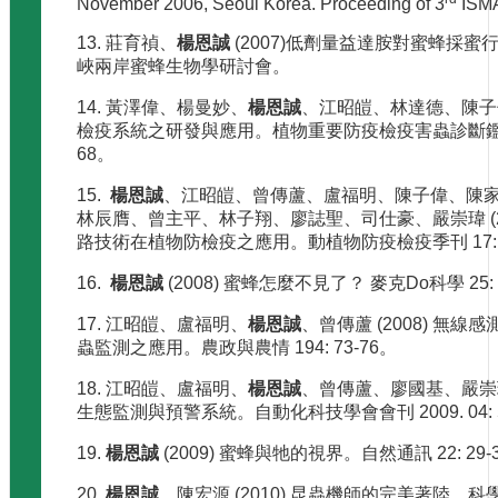
November 2006, Seoul Korea. Proceeding of 3
ISMA
13. 莊育禎、
楊恩誠
(2007)低劑量益達胺對蜜蜂採
峽兩岸蜜蜂生物學研討會。
14. 黃澤偉、楊曼妙、
楊恩誠
、江昭皚、林達德、陳子偉 
檢疫系統之研發與應用。植物重要防疫檢疫害蟲診斷鑑定研習會
68。
15.
楊恩誠
、江昭皚、曾傳蘆、盧福明、陳子偉、陳
林辰膺、曾主平、林子翔、廖誌聖、司仕豪、嚴崇瑋 (20
路技術在植物防檢疫之應用。動植物防疫檢疫季刊 17: 7
16.
楊恩誠
(2008) 蜜蜂怎麼不見了？ 麥克Do科學 25:
17. 江昭皚、盧福明、
楊恩誠
、曾傳蘆 (2008) 無
蟲監測之應用。農政與農情 194: 73-76。
18. 江昭皚、盧福明、
楊恩誠
、曾傳蘆、廖國基、嚴崇瑋 
生態監測與預警系統。自動化科技學會會刊 2009. 04: 5
19.
楊恩誠
(2009) 蜜蜂與牠的視界。自然通訊 22: 29-
20.
楊恩誠
、陳宏源 (2010) 昆蟲機師的完美著陸。科學發