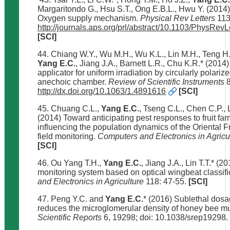
Margaritondo G., Hsu S.T., Ong E.B.L., Hwu Y. (2014) F
Oxygen supply mechanism.
Physical Rev Letters
113
http://journals.aps.org/prl/abstract/10.1103/PhysRev
[SCI]
44. Chiang W.Y., Wu M.H., Wu K.L., Lin M.H., Teng H.H
Yang E.C.
, Jiang J.A., Barnett L.R., Chu K.R.* (201
applicator for uniform irradiation by circularly polari
anechoic chamber.
Review of Scientific Instruments
8
http://dx.doi.org/10.1063/1.4891616
[SCI]
45. Chuang C.L.,
Yang E.C.
, Tseng C.L., Chen C.P., 
(2014) Toward anticipating pest responses to fruit fa
influencing the population dynamics of the Oriental Fr
field monitoring.
Computers and Electronics in Agricu
[SCI]
46. Ou Yang T.H.,
Yang E.C.
, Jiang J.A., Lin T.T.* (
monitoring system based on optical wingbeat classifi
and Electronics in Agriculture
118: 47-55.
[SCI]
47. Peng Y.C. and
Yang E.C.
* (2016) Sublethal dosa
reduces the microglomerular density of honey bee 
Scientific Reports
6, 19298; doi: 10.1038/srep19298