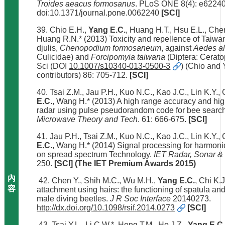
Troides aeacus formosanus
. PLoS ONE 8(4): e62240
doi:10.1371/journal.pone.0062240
[SCI]
39. Chio E.H.,
Yang E.C.
, Huang H.T., Hsu E.L., Che
Huang R.N.* (2013) Toxicity and repellence of Taiw
djulis,
Chenopodium formosaneum
, against
Aedes al
Culicidae) and
Forcipomyia taiwana
(Diptera: Cerato
Sci (DOI
10.1007/s10340-013-0500-3
) (Chio and
contributors) 86: 705-712.
[SCI]
40. Tsai Z.M., Jau P.H., Kuo N.C., Kao J.C., Lin K.Y.,
E.C.
, Wang H.* (2013) A high range accuracy and hig
radar using pulse pseudorandom code for bee searc
Microwave Theory and Tech
. 61: 666-675.
[SCI]
41. Jau P.H., Tsai Z.M., Kuo N.C., Kao J.C., Lin K.Y.,
E.C.
, Wang H.* (2014) Signal processing for harmoni
on spread spectrum Technology.
IET Radar, Sonar &
250.
[SCI] (The IET Premium Awards 2015)
42. Chen Y., Shih M.C., Wu M.H.,
Yang E.C.
, Chi K.
attachment using hairs: the functioning of spatula an
male diving beetles.
J R Soc Interface
20140273.
http://dx.doi.org/10.1098/rsif.2014.0273
[SCI]
43. Tsai Y.L., Li C.W.*, Hong T.M., Ho J.Z.,
Yang E.C