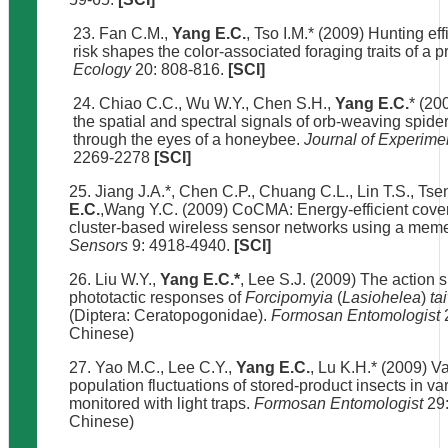
23. Fan C.M.,
Yang E.C.
, Tso I.M.* (2009) Hunting ef
risk shapes the color-associated foraging traits of a p
Ecology
20: 808-816.
[SCI]
24. Chiao C.C., Wu W.Y., Chen S.H.,
Yang E.C.
* (20
the spatial and spectral signals of orb-weaving spide
through the eyes of a honeybee.
Journal of Experime
2269-2278
[SCI]
25. Jiang J.A.*, Chen C.P., Chuang C.L., Lin T.S., Tse
E.C.
,Wang Y.C. (2009) CoCMA: Energy-efficient cover
cluster-based wireless sensor networks using a memet
Sensors
9: 4918-4940.
[SCI]
26. Liu W.Y.,
Yang E.C.*
, Lee S.J. (2009) The action 
phototactic responses of
Forcipomyia
(
Lasiohelea
)
ta
(Diptera: Ceratopogonidae).
Formosan Entomologist
2
Chinese)
27. Yao M.C., Lee C.Y.,
Yang E.C.
, Lu K.H.* (2009) V
population fluctuations of stored-product insects in v
monitored with light traps.
Formosan Entomologist
29:
Chinese)