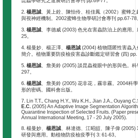
昆蟲學研究之進展研討會專刊 pp.69-77。
2.
楊恩誠
、黃上銓、陳怡伶、桂佳鳳（2002）蜜蜂
與視神經機制。2002蜜蜂生物學研討會專刊 pp.67-78
3.
楊恩誠
、李德威 (2003) 色光在害蟲防治上的應用。農
25。
4. 楊曼妙、楊正澤、
楊恩誠
(2004) 植物隱匿性害
簡介。植物重要防疫檢疫害蟲診斷鑑定研習會 (四) pp. 1
5.
楊恩誠
、詹美鈴 (2005) 談昆蟲複眼中的形與色。科學月刊
297。
6.
楊恩誠
、詹美鈴 (2005) 花非花，霧非霧。200
形的密碼。國科會出版。
7. Lin T.T., Chang H.Y., Wu K.H., Jian J.A., Ouyang 
E.C.
(2005) An Adaptive Image Segmentation Algorit
Quarantine Inspection of Selected Fruits. (Paper pr
Annual International Meeting, 17 - 20 July 2005).
8. 楊曼妙、
楊恩誠
、林達德、江昭皚、陳子偉 (2005
研發與應用。動植物防疫檢疫季刊 3: 61-63。