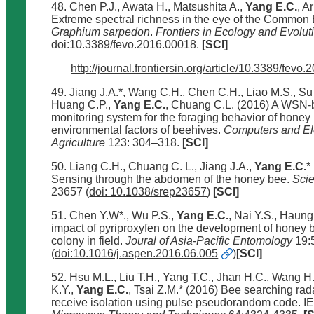
48. Chen P.J., Awata H., Matsushita A.,
Yang E.C.
, A
Extreme spectral richness in the eye of the Common Bl
Graphium sarpedon
.
Frontiers in Ecology and Evolut
doi:10.3389/fevo.2016.00018.
[SCI]
http://journal.frontiersin.org/article/10.3389/fevo.
49. Jiang J.A.*, Wang C.H., Chen C.H., Liao M.S., Su
Huang C.P.,
Yang E.C.
, Chuang C.L. (2016) A WSN-
monitoring system for the foraging behavior of hone
environmental factors of beehives.
Computers and Ele
Agriculture
123: 304–318.
[SCI]
50. Liang C.H., Chuang C. L., Jiang J.A.,
Yang E.C.
*
Sensing through the abdomen of the honey bee.
Scie
23657 (
doi: 10.1038/srep23657
)
[SCI]
51. Chen Y.W*., Wu P.S.,
Yang E.C.
, Nai Y.S., Haung
impact of pyriproxyfen on the development of honey 
colony in field.
Joural of Asia-Pacific Entomology
19:
(
doi:10.1016/j.aspen.2016.06.005
)
[SCI]
52. Hsu M.L., Liu T.H., Yang T.C., Jhan H.C., Wang H.
K.Y.,
Yang E.C.
, Tsai Z.M.* (2016) Bee searching rada
receive isolation using pulse pseudorandom code. 