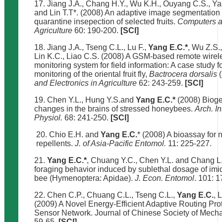
17. Jiang J.A., Chang H.Y., Wu K.H., Ouyang C.S., Y
and Lin T.T*. (2008) An adaptive image segmentation 
quarantine insepection of selected fruits.
Computers an
Agriculture
60: 190-200.
[SCI]
18. Jiang J.A., Tseng C.L., Lu F.,
Yang E.C.*
, Wu Z.S.
Lin K.C., Liao C.S. (2008) A GSM-based remote wirel
monitoring system for field information: A case study f
monitoring of the oriental fruit fly,
Bactrocera dorsalis
and Electronics in Agriculture
62: 243-259.
[SCI]
19. Chen Y.L., Hung Y.S.and
Yang E.C.*
(2008) Bioge
changes in the brains of stressed honeybees.
Arch. I
Physiol.
68: 241-250.
[SCI]
20. Chio E.H. and
Yang E.C.
* (2008) A bioassay for n
repellents.
J. of Asia-Pacific Entomol.
11: 225-227.
21.
Yang E.C.*
, Chuang Y.C., Chen Y.L. and Chang L
foraging behavior induced by sublethal dosage of imi
bee (Hymenoptera: Apidae).
J. Econ. Entomol
. 101: 
22. Chen C.P., Chuang C.L., Tseng C.L.,
Yang E.C.
, 
(2009) A Novel Energy-Efficient Adaptive Routing Prot
Sensor Network. Journal of Chinese Society of Mecha
59-65.
[SCI]