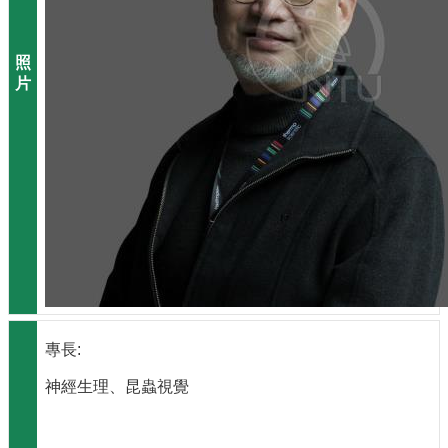
系
所
成
員
研
究
成
果
學
生
專
區
未
來
出
專長:
路
神經生理、昆蟲視覺
招
生