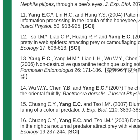
Nephila pilipes
, through a bee’s eyes.
J. Exp. Biol.
207
11.
Yang E.C.*
, Lin H.C. and Hung Y.S. (2004) Pattern
information processing in the lobula of the honeybee,
Insect Physiol.
50: 913-925.
[SCI]
12. Tso I.M.*, Liao C.P., Huang R.P. and
Yang E.C.
(20
pretty in web spiders: attracting prey or camouflaging
Ecology
17: 606-613.
[SCI]
13.
Yang E.C.
, Yang M.M.*, Liao L.H., Wu W.Y., Chen
(2006) Non-destructive quarantine technique using sof
Formosan Entomologist
26: 171-186.【榮獲96
獎】
14. Wu W.Y., Chen Y.B. and
Yang E.C.*
(2007) The chr
the oriental fruit fly,
Bactrocera dorsalis
.
J.Insect Physi
15. Chuang C.Y.,
Yang E.C.
and Tso I.M*. (2007) Diur
luring of a colorful predator.
J. Exp. Biol.
210: 3830-38
16. Chuang C.Y.,
Yang E.C.
and Tso I.M.* (2008) Dece
in the night: a nocturnal predator attract prey with visu
Ecology
19:237-244.
[SCI]