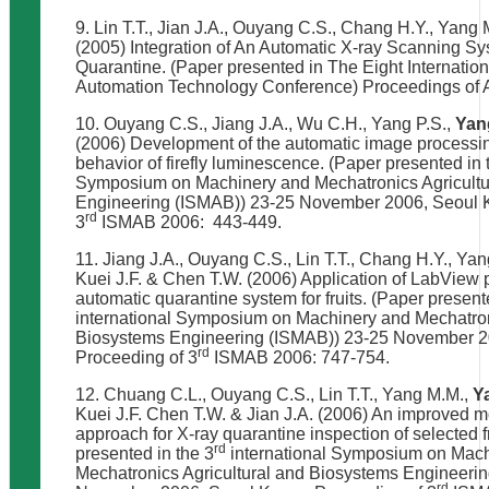
9. Lin T.T., Jian J.A., Ouyang C.S., Chang H.Y., Yang
(2005) Integration of An Automatic X-ray Scanning Sys
Quarantine. (Paper presented in The Eight Internatio
Automation Technology Conference) Proceedings of A
10. Ouyang C.S., Jiang J.A., Wu C.H., Yang P.S.,
Yan
(2006) Development of the automatic image processin
behavior of firefly luminescence. (Paper presented in 
Symposium on Machinery and Mechatronics Agricultu
Engineering (ISMAB)) 23-25 November 2006, Seoul K
rd
3
ISMAB 2006: 443-449.
11. Jiang J.A., Ouyang C.S., Lin T.T., Chang H.Y., Ya
Kuei J.F. & Chen T.W. (2006) Application of LabView p
automatic quarantine system for fruits. (Paper present
international Symposium on Machinery and Mechatron
Biosystems Engineering (ISMAB)) 23-25 November 2
rd
Proceeding of 3
ISMAB 2006: 747-754.
12. Chuang C.L., Ouyang C.S., Lin T.T., Yang M.M.,
Y
Kuei J.F. Chen T.W. & Jian J.A. (2006) An improved 
approach for X-ray quarantine inspection of selected f
rd
presented in the 3
international Symposium on Mac
Mechatronics Agricultural and Biosystems Engineeri
rd