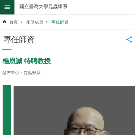
跳到主要內容區塊
國立臺灣大學昆蟲學系
進
階
首頁
系所成員
專任師資
搜
尋
專任師資
系
所
消
楊恩誠 特聘教授
息
發布單位：昆蟲學系
系
所
簡
介
系
所
辦
法