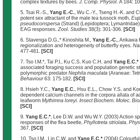
complex textures by bees.
J. Comp. Physiol.
A 184: 1
5. Tsai R.-S.,
Yang E.-C.
, Wu C.-Y., Tseng H.-K. and C
potent sex attractant of the male tea tussock moth,
Eup
pseudoconspersa
(Strand) (Lepidoptera; Lymantridae)
EAG responses.
Zool. Studies
38(3): 301-306.
[SCI]
6. Stavenga D.G.,* Kinoshita M.,
Yang E.-C.
, Arikawa 
regionalization and heterogeneity of butterfly eyes.
Na
477-481.
[SCI]
7. Tso I.M.*, Tai P.I., Ku C.S. Kuo C.H. and
Yang E.C.*
associated foraging success and population genetic st
polymorphic predator
Nephila maculata
(Araneae: Tet
Behaviour
63: 175-182.
[SCI]
8. Hsieh Y.C.,
Yang E.C.
, Hsu E.L., Chow Y.S. and Ko
dependent calcium channels in the corpora allata of ad
leafworm
Mythimna loreyi
.
Insect Biochem. Molec. Bio
[SCI]
9.
Yang E.C.*
, Lee D.W. and Wu W.Y. (2003) Action sp
responses of the flea beetle,
Phyllotreta striolata
.
Phys
367.
[SCI]
10. Tso I.M., Lin C.W. and
Yang E.C.*
(2004) Colourful