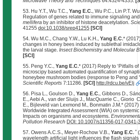
Microwave Theory and Techniques
64:4324-4335.
[
53. Hu Y.T., Wu T.C.,
Yang E.C.
, Wu P.C., Lin P.T. Wu
Regulation of genes related to immune signaling and 
mellifera
by an inhibitor of histone deacetylation.
Scie
41255
doi:10.1038/srep41255
[SCI]
54. Wu M.C., Chang Y.W., Lu K.H.,
Yang E.C.
* (2017
changes in honey bees induced by sublethal imidacl
the larval stage.
Insect Biochemistry and Molecular B
[SCI]
55. Peng Y.C.,
Yang E.C.
* (2017) Reply to ‘Pitfalls o
microscipy based automated quantification of synapt
honeybee mushroom bodies (response to Peng and 
Scientific Reports
7:11286.
[SCI]
http://rdcu.be/vElj
56. Pisa L., Goulson D.,
Yang E.C.
, Gibbons D., Sánc
E., Aebi A., van der Sluijs J., MacQuarrie C., Giorio 
E., Bijleveld van Lexmond M., Bonmatin J.M.* (2017)
Worldwide Integrated Assessment (WIA) on systemic i
Impacts on organisms and ecosystems.
Environment
Pollution Research
DOI: 10.1007/s11356-017-0341-
＊
57. Owens A.C.S., Meyer-Rochow V.B.,
Yang E.C.
wavelength artificial light influences the flash signals