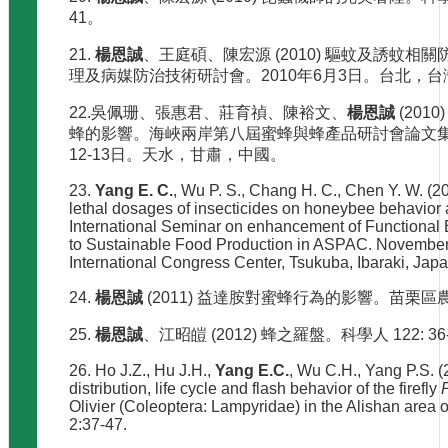
41。
21.
楊恩誠
、王庭碩、陳宏源 (2010) 驅蚊及誘蚊相
理及病媒防治技術研討會。2010年6月3日。台北，台
22.吳佩珊、張惠君、莊育禎、陳裕文、
楊恩誠
(201
蜂的影響。海峽兩岸第八屆蜜蜂與蜂產品研討會論文集 1-
12-13日。天水，甘肅，中國。
23.
Yang E. C.
, Wu P. S., Chang H. C., Chen Y. W. (20
lethal dosages of insecticides on honeybee behavior 
International Seminar on enhancement of Functional 
to Sustainable Food Production in ASPAC. November
International Congress Center, Tsukuba, Ibaraki, Japa
24.
楊恩誠
(2011) 益達胺對蜜蜂行為的影響。苗栗區農業專
25.
楊恩誠
、江昭皚 (2012) 蜂之羅盤。科學人 122: 36
26. Ho J.Z., Hu J.H.,
Yang E.C.
, Wu C.H., Yang P.S. 
distribution, life cycle and flash behavior of the firefly
Olivier (Coleoptera: Lampyridae) in the Alishan area 
2:37-47.