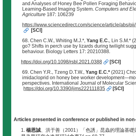
and Analyses of Honey Bee Pollen Foraging Behavi
Learning-Based Imaging System.
Computers and Elec
Agriculture
187: 106239
https://www.sciencedirect.com/science/article/abs/
[SCI]
68. Chen C.W., Whiting M.J.*,
Yang E.C.
, Lin S.M.* (
go? Shifts in perch use by lizards during twilight sug
behaviour. Biology Letters 17: 20210388.
https://doi.org/10.1098/rsbl.2021.0388
[SCI]
69. Chen Y.R., Tzeng D.T.W.,
Yang E.C.*
(2021) Chro
imidacloprid on honey bee worker development—mo
perspectives. International Journal of Molecular Sci
https://doi.org/10.3390/ijms222111835
[SCI]
Articles presented in conference or published in no
1.
楊恩誠
、洪于善（2001）「色誘」昆蟲的理論基