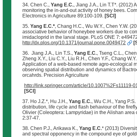
34. Chen C.,
Yang E.C.
, Jiang J.A., Lin T.T*. (2012)
monitoring the in-and-out activity of honey bees. Co
Electronics in Agriculture 89:100-109.
[SCI]
35.
Yang E.C.*
, Chang H.C., Wu W.Y., Chen Y.W. (201
associative behavior of honeybee workers due to con
imidacloprid in the larval stage. PLoS ONE 7: e4947
http://dx.plos.org/10.1371/journal.pone.0049472
[
36. Jiang J.A., Lin T.S.,
Yang E.C.
, Tseng C.L., Chen
Zheng X.Y., Liu C.Y., Liu R.H., Chen Y.F., Chang W.Y
Application of a web-based remote agro-ecological m
observing spatial distribution and dynamics of Bactroc
orcahrds. Precision Agriculture
http://link.springer.com/article/10.1007%2Fs11119-
[SCI]
37. Ho J.Z.*, Hu J.H.,
Yang E.C.
, Wu C.H., Yang P.S.
distribution, life cycle and flash behaviour of the firefl
Olivier (Coleoptera: Lampyridae) in the Alishan area
2:37-47.
38. Chen P.J., Arikawa K.,
Yang E.C.
* (2013) Diversi
and spectral opponency in the compound eye of golde