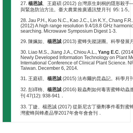
27.
楊恩誠
、王庭碩 (2012) 台灣原生刺桐的隱形殺
與緊急防治方法。臺大農業推廣通訊雙月刊 95: 1-5。
28. Jau P.H., Kuo N.C., Kao J.C., Lin K.Y., Chang F.R.
(2012) A high range resolution 9.4/18.8 GHz harmonic
searching. Microwave Symposium Digest 1-3.
29. 陳姵如、
楊恩誠
(2013) 蜜蜂失蹤謎團。科學發展月刊 
30. Liao M.S., Jiang J.A., Chiou A.L.,
Yang E.C.
(2014)
Newly Developed Information Technology on Plant Me
International Conference of Clinical Plant Science. 
Taiwan. December 6, 2014.
31. 王庭碩、
楊恩誠
(2015) 法布爾的昆蟲記。科學月刊 5
32. 彭繹栴、
楊恩誠
(2016) 殺蟲劑如何毒害蜜蜂幼
刊 47(12): 938-941．
33. 丁婕、楊恩誠 (2017) 從新尼古丁藥劑事件看
灣蜜蜂與蜂產品學2017年會年會會刊．