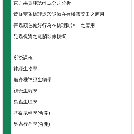
息
東方果實蠅誘雌成分之分析
系
黃條葉蚤物理誘殺設備在有機蔬菜田之應用
所
簡
害蟲顏色偏好行為在物理防治上之應用
介
昆蟲視覺之電腦影像模擬
系
所
辦
所授課程：
法
神經生物學
系
所
無脊椎神經生物學
成
視覺生態學
員
昆蟲生理學
研
究
基礎昆蟲學(合開)
成
果
昆蟲行為學(合開)
學