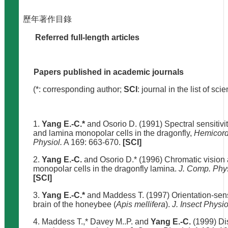
生
歷年著作目錄
專
區
Referred full-length articles
未
來
出
Papers published in academic journals
路
(*: corresponding author;
SCI
: journal in the list of scie
招
生
專
1.
Yang E.-C.*
and Osorio D. (1991) Spectral sensitivi
區
and lamina monopolar cells in the dragonfly,
Hemicord
Physiol.
A 169: 663-670.
[SCI]
捐
2.
Yang E.-C.
and Osorio D.* (1996) Chromatic vision
贈
monopolar cells in the dragonfly lamina.
J. Comp. Phys
專
[SCI]
區
3.
Yang E.-C.*
and Maddess T. (1997) Orientation-sens
系
brain of the honeybee (
Apis mellifera
).
J. Insect Physio
友
4. Maddess T.,* Davey M..P. and
Yang E.-C.
(1999) Dis
會