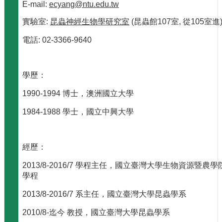
專
E-mail:
ecyang@ntu.edu.tw
區
實驗室:
昆蟲神經生物學研究室
(昆蟲館107室, 從105室進
捐
電話: 02-3366-9640
贈
專
區
學歷：
系
友
1990-1994 博士，澳洲國立大學
會
1984-1988 學士，國立中興大學
畢
業
生
經歷：
職
涯
2013/8-2016/7 學程主任，國立臺灣大學生物資源暨農
發
學程
展
追
2013/8-2016/7 系主任，國立臺灣大學昆蟲學系
蹤
2010/8-迄今 教授，國立臺灣大學昆蟲學系
系