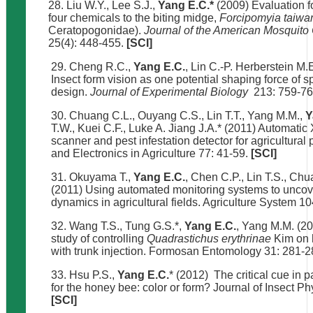
28. Liu W.Y., Lee S.J.,
Yang E.C.*
(2009) Evaluation fo
four chemicals to the biting midge,
Forcipomyia taiwa
Ceratopogonidae).
Journal of the American Mosquito 
25(4): 448-455.
[SCI]
29. Cheng R.C.,
Yang E.C.
, Lin C.-P. Herberstein M.E
Insect form vision as one potential shaping force of 
design.
Journal of Experimental Biology
213: 759-7
30. Chuang C.L., Ouyang C.S., Lin T.T., Yang M.M.,
Y
T.W., Kuei C.F., Luke A. Jiang J.A.* (2011) Automatic
scanner and pest infestation detector for agricultura
and Electronics in Agriculture 77: 41-59.
[SCI]
31. Okuyama T.,
Yang E.C.
, Chen C.P., Lin T.S., Chu
(2011) Using automated monitoring systems to uncov
dynamics in agricultural fields. Agriculture System 1
32. Wang T.S., Tung G.S.*,
Yang E.C.
, Yang M.M. (20
study of controlling
Quadrastichus erythrinae
Kim on h
with trunk injection. Formosan Entomology 31: 281-2
33. Hsu P.S.,
Yang E.C.
* (2012) The critical cue in p
for the honey bee: color or form? Journal of Insect P
[SCI]