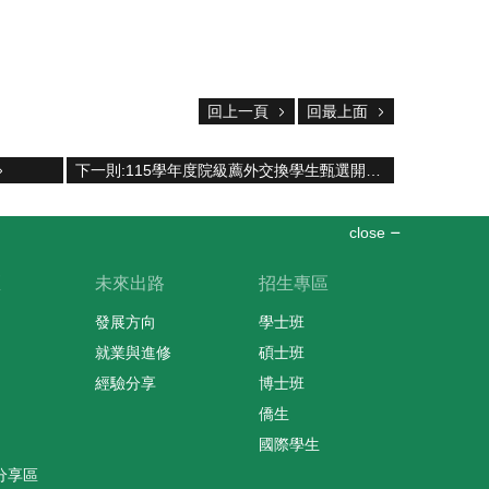
回上一頁
回最上面
下一則:115學年度院級薦外交換學生甄選開跑！
close
區
未來出路
招生專區
發展方向
學士班
就業與進修
碩士班
經驗分享
博士班
僑生
國際學生
分享區