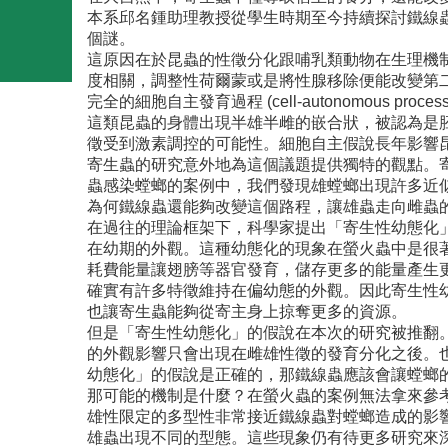
本系邱名鍾助理教授從學生時期至今持續探討鐵線
個謎。
這原因在於昆蟲的性徵分化跟哺乳類動物在生理機
度相關，調整性荷爾蒙或是將性腺移除便能改變第
完全的細胞自主發育過程 (cell-autonomous 
這類昆蟲的身體出現半雄半雌的嵌合狀，被認為是
徵受到激素調控的可能性。細胞自主假說長年影響
寄生蟲的研究意外地為這個議題提供獨特的觀點。寄生蟲造成
蟲感染螳螂的案例中，我們發現雄螳螂出現許多近
為何鐵線蟲還能夠改變這個路程，讓雄蟲走向雌蟲
在過往的理論框架下，科學家提出「寄生性幼態化」(par
在幼期的外觀。這種幼態化的現象在螢火蟲中是很
耗費能量讓翅膀等器官發育，儲存更多的能量產生
確實有許多特徵維持在偏幼態的外觀。因此寄生性
也讓寄生蟲能夠從寄主身上掠奪更多的資源。
但是「寄生性幼態化」的假說在本次的研究被推翻
的外觀影響只會出現在雌雄性徵的發育分化之後。
幼態化」的假說是正確的，那鐵線蟲應該會讓螳螂
那可能的機制是什麼？在螢火蟲的案例無法拿來參
雄性限定的多型性非常接近鐵線蟲對螳螂造成的影
雄蟲出現不同的型態。這些現象仍有待更多研究來