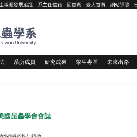
生職涯發展追蹤
系主任信箱
回首頁
臺大首頁
網站導覽
E
法
系所成員
研究成果
學生專區
未來出路
美國昆蟲學會會誌
變雌雄蟲的性別特徵。