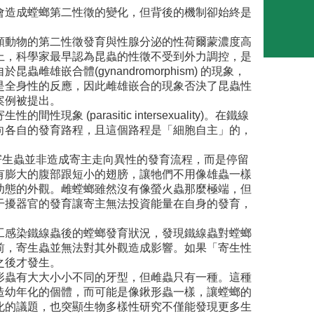
會造成螳螂第二性徵的變化，但背後的機制卻始終是
類動物的第二性徵發育與性腺分泌的性荷爾蒙濃度高
上，科學家最早認為昆蟲的性徵不受到外力調控，是
蟲雌雄嵌合體(gynandromorphism) 的現象，
是全身性的反應，因此雌雄嵌合的現象否決了昆蟲性
案例被提出。
arasitic intersexuality)。在鐵線
向各自的發育路程，且這個路程是「細胞自主」的，
變化。意即寄生蟲並非造成寄主走向異性的發育流程，而是停留
有膨大的腹部跟短小的翅膀，讓牠們不用像雄蟲一樣
幼態的外觀。雌螳螂雖然沒有像螢火蟲那麼極端，但
干擾器官的發育讓寄主無法投資能量在自身的發育，
工感染鐵線蟲後的螳螂發育狀況，發現鐵線蟲對螳螂
前，寄生蟲並無法對其外觀造成影響。如果「寄生性
之後才發生。
形蟲有大大小小不同的牙型，但雌蟲只有一種。這種
造幼年化的個體，而可能是像鍬形蟲一樣，讓螳螂的
化的議題，也突顯生物多樣性研究不僅能發現更多生