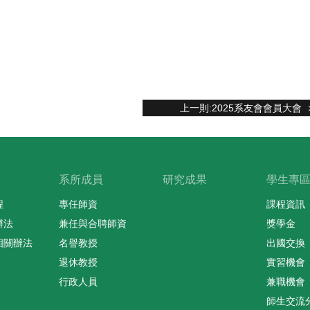
上一則:2025系友會會員大會
系所成員
研究成果
學生專
程
專任師資
課程資訊
辦法
兼任與合聘師資
獎學金
相關辦法
名譽教授
出國交換
退休教授
實習機會
行政人員
兼職機會
師生交流