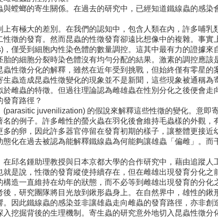
蟲與螳螂的寄生關係。在過去的研究中，已經知道鐵線蟲的感染
制上有極大的差別。在我們的認知中，包含人類在內，許多哺乳
二性徵的發育。然而昆蟲的性徵發育卻遠比想像中的複雜。事實
process)，僅受到細胞內性染色體的數量調控。這其中最有力的證據來自於昆
胚胎的細胞分裂時染色體沒有均勻分配的結果。激素的調控應該
昆蟲性徵分化的解釋，雖然在近年受到挑戰，但始終僅有零星的
昆蟲性徵變化的現象並不是新聞，這些現象被通稱為寄生性的間性現象 (p
似於雌蟲的特徵。但過往理論認為雌雄蟲在性別分化之後便會走
的發育路徑？
asitic juvenilization) 的假說來解釋這些性徵的
著名的例子。許多雌性的螢火蟲在羽化後會維持毛蟲樣的外觀，
更多的卵，因此許多器官停留在發育初期的樣子，讓整體更接近
幼態化在過去被認為能解釋鐵線蟲為何能夠讓雄蟲「偏雌」。而
。在邱名鍾助理教授與日本京都大學的合作研究中，藉由追蹤人
也就是說，性徵的發育縱使持續存在，但在雌雄出現發育分化之
的構造一直維持在幼年的狀態，而不必等到雌雄出現發育的分化
考後，研究團隊將目光放到鍬形蟲身上。在自然界中，雄性的鍬
響。因此鐵線蟲的感染並非讓雄蟲走向雌蟲的發育路徑，亦非創
深入挖掘背後的生理機制。寄生蟲的研究意外地切入昆蟲性徵分