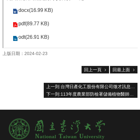
系
所
docx(16.99 KB)
成
員
pdf(89.77 KB)
研
odt(26.91 KB)
究
成
果
上版日期：2024-02-23
學
回上一頁
回最上面
生
專
區
上一則:台灣日產化工股份有限公司徵才訊息
下一則:113年度農業部防檢署儲備植物醫師招募訊息
未
來
出
路
招
生