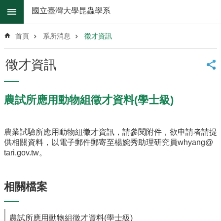
跳到主要內容區塊
國立臺灣大學昆蟲學系
進
階
首頁
系所消息
徵才資訊
搜
尋
徵才資訊
系
所
消
農試所應用動物組徵才資料(學士級)
息
系
農業試驗所應用動物組徵才資訊，請參閱附件，欲申請者請提
所
供相關
資料，以電子郵件郵寄至楊婉秀助理研究員
whyang@
簡
tari.gov.tw
。
介
系
所
相關檔案
辦
法
農試所應用動物組徵才資料(學士級)