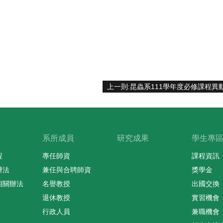
上一則:昆蟲系111學年度必修課程異
系所成員
研究成果
學生專
程
專任師資
課程資訊
辦法
兼任與合聘師資
獎學金
相關辦法
名譽教授
出國交換
退休教授
實習機會
行政人員
兼職機會