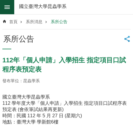
跳到主要內容區塊
國立臺灣大學昆蟲學系
進
階
首頁
系所消息
系所公告
搜
尋
系所公告
系
所
消
112年「個人申請」入學招生 指定項目口試
息
程序表預定表
系
所
發布單位：昆蟲學系
簡
介
國立臺灣大學昆蟲學系
112 學年度大學「個人申請」入學招生 指定項目口試程序表
系
預定表 (會依筆試結果再更新)
所
時間：民國 112 年 5 月 27 日 (星期六)
辦
地點：臺灣大學 學新館6樓
法