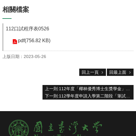
系
所
相關檔案
成
員
112口試程序表0526
研
究
pdf(756.82 KB)
成
果
上版日期：2023-05-26
學
生
回上一頁
回最上面
專
區
上一則:112年度「椰林優秀博士生獎學金」與「勤學獎學金」
未
下一則:112學年度申請入學第二階段「筆試」注意事項
來
出
路
招
生