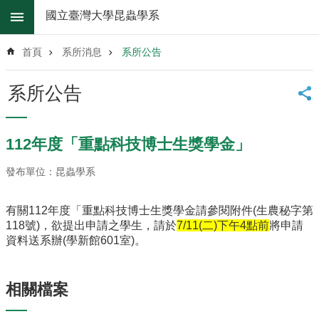
跳到主要內容區塊
國立臺灣大學昆蟲學系
進
階
首頁
系所消息
系所公告
搜
尋
系所公告
系
所
消
112年度「重點科技博士生獎學金」
息
發布單位：昆蟲學系
系
所
簡
有關112年度「重點科技博士生獎學金請參閱附件(生農秘字第
介
118號)，欲提出申請之學生，請於
7/11(二)下午4點前
將申請
資料送系辦(學新館601室)。
系
所
辦
相關檔案
法