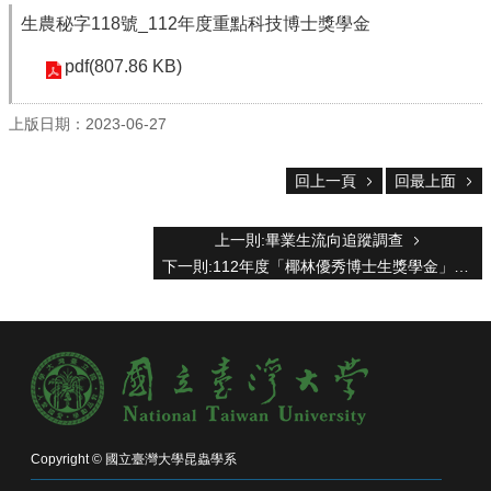
系
生農秘字118號_112年度重點科技博士獎學金
所
成
pdf(807.86 KB)
員
研
上版日期：2023-06-27
究
成
回上一頁
回最上面
果
學
上一則:畢業生流向追蹤調查
生
下一則:112年度「椰林優秀博士生獎學金」與「勤學獎學金」
專
區
未
來
出
路
招
Copyright © 國立臺灣大學昆蟲學系
生