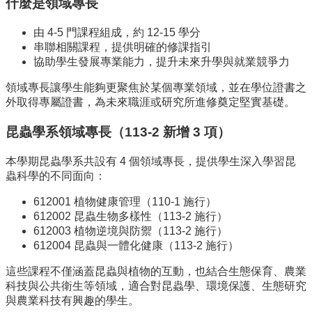
系
什麼是領域專長
所
成
由 4-5 門課程組成，約 12-15 學分
員
串聯相關課程，提供明確的修課指引
協助學生發展專業能力，提升未來升學與就業競爭力
研
究
領域專長讓學生能夠更聚焦於某個專業領域，並在學位證書之
成
外取得專屬證書，為未來職涯或研究所進修奠定堅實基礎。
果
昆蟲學系領域專長（113-2 新增 3 項）
學
生
本學期昆蟲學系共設有 4 個領域專長，提供學生深入學習昆
專
蟲科學的不同面向：
區
612001 植物健康管理（110-1 施行）
未
612002 昆蟲生物多樣性（113-2 施行）
來
612003 植物逆境與防禦（113-2 施行）
出
612004 昆蟲與一體化健康（113-2 施行）
路
這些課程不僅涵蓋昆蟲與植物的互動，也結合生態保育、農業
招
科技與公共衛生等領域，適合對昆蟲學、環境保護、生態研究
生
與農業科技有興趣的學生。