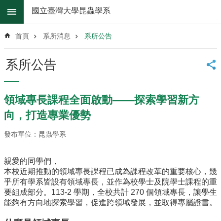
跳到主要內容區塊
國立臺灣大學昆蟲學系
進
階
首頁
系所消息
系所公告
搜
尋
系所公告
系
所
消
領域專長課程全面啟動——探索學習新方
息
向，打造專業優勢
系
所
發布單位：昆蟲學系
簡
介
親愛的同學們，
本校近期推動的領域專長課程已成為課程改革的重要核心，幾
系
乎所有學系皆設有領域專長，並作為校學士及院學士課程的重
所
要組成部分。113-2 學期，全校共計 270 個領域專長，讓學生
辦
能夠有方向地探索學習，促進跨領域發展，並取得專屬證書。
法