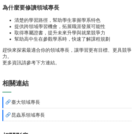
專
區
為什麼要修讀領域專長
捐
清楚的學習路徑，幫助學生掌握學系特色
贈
提供跨領域學習機會，拓展職涯發展可能性
專
取得專屬證書，提升未來升學與就業競爭力
區
幫助高中生在參觀學系時，快速了解課程規劃
系
趕快來探索最適合你的領域專長，讓學習更有目標、更具競爭
友
力。
會
更多資訊請參考下方連結。
畢
業
相關連結
生
職
涯
臺大領域專長
發
展
昆蟲系領域專長
追
蹤
系