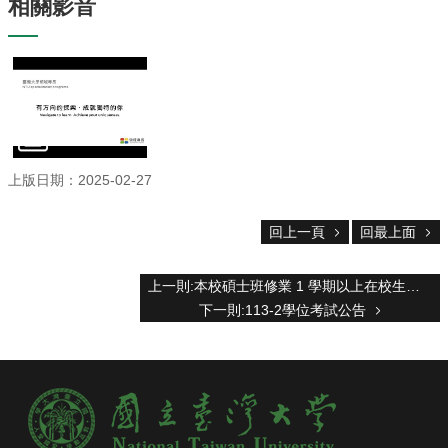
相關影音
主
任
信
箱
回
首
頁
臺
上版日期：2025-02-27
大
首
頁
回上一頁
回最上面
網
站
上一則:本校碩士班修業 1 學期以上在校生申請逕行修讀「昆蟲學系博士學位」
導
下一則:113-2學位考試公告
覽
English
系
所
消