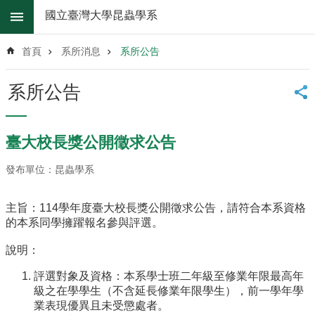
跳到主要內容區塊
國立臺灣大學昆蟲學系
進
階
首頁
系所消息
系所公告
搜
尋
系所公告
系
所
消
臺大校長獎公開徵求公告
息
發布單位：昆蟲學系
系
所
簡
主旨：114學年度臺大校長獎公開徵求公告，
請符合本系資格
介
的本系同學擁躍報名參與評選。
系
說明：
所
辦
評選對象及資格：
本系學士班二年級至修業年限最高年
法
級之在學學生（
不含延長修業年限學生），前一學年學
業表現優異且未受懲處者。