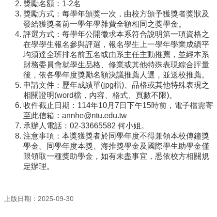
系
獎勵名額：1-2名
所
獎勵方式：每學年頒獎一次，
由校方頒予獲獎者獎狀及
成
發給獲獎者前一學年學雜費全額相同之獎學
金。
員
評選方式：
每學年公開徵求本系符合說明第一項資格之
在學學生報名參與評選，
報名學生上一學年學業成績平
研
均須達全班排名前五名或由系主任主動
推薦，並經本系
究
財務委員會就學生品格、
修業或其他特殊表現綜合評量
成
後，
依各學年度獎勵名額決議推薦人選，並送校推薦。
果
申請文件：歷年成績單(jpg檔)、
品格或其他特殊表現之
相關證明(word檔，內容、格式、
頁數不限)。
學
收件截止日期：114年10月7日下午15時前，
電子檔需寄
生
至此信箱：
annhe@ntu.edu.tw
專
承辦人電話：02-33665582 何小姐。
區
注意事項：本獎獲獎者於同學年度不得兼領本校傅鐘獎
學金。
同學年度本獎、
海推獎學金及國際學生助學金僅
未
限領取一種獎助學金，
如有未盡事宜，悉依校方相關規
來
定辦理。
出
路
招
上版日期：2025-09-30
生