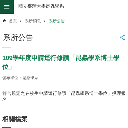
跳到主要內容區塊
國立臺灣大學昆蟲學系
進
階
首頁
系所消息
系所公告
搜
尋
系所公告
系
所
消
109學年度申請逕行修讀「昆蟲學系博士學
息
位」
系
所
發布單位：昆蟲學系
簡
介
符合規定之在校生申請逕行修讀「昆蟲學系博士學位」授理報
名
系
所
辦
相關檔案
法