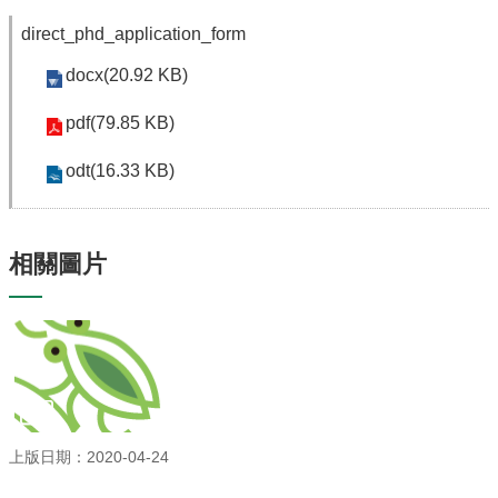
系
所
direct_phd_application_form
成
員
docx(20.92 KB)
研
pdf(79.85 KB)
究
成
odt(16.33 KB)
果
學
生
相關圖片
專
區
未
來
出
路
招
上版日期：2020-04-24
生