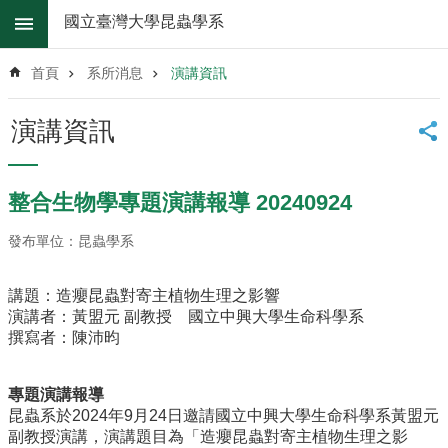
跳到主要內容區塊
國立臺灣大學昆蟲學系
進
階
首頁
系所消息
演講資訊
搜
尋
演講資訊
系
所
消
整合生物學專題演講報導 20240924
息
發布單位：昆蟲學系
系
所
簡
講題：造癭昆蟲對寄主植物生理之影響
介
演講者：黃盟元 副教授 國立中興大學生命科學系
撰寫者：陳沛昀
系
所
辦
專題演講報導
法
昆蟲系於2024年9月24日邀請國立中興大學生命科學系黃盟元
副教授演講，演講題目為「造癭昆蟲對寄主植物生理之影