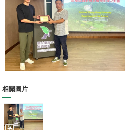
專
區
捐
贈
專
區
系
友
會
畢
業
生
相關圖片
職
涯
發
展
追
蹤
系