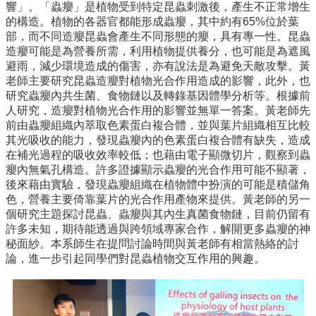
系
響」。「蟲癭」是植物受到特定昆蟲刺激後，產生不正常增生
所
的構造。植物的各器官都能形成蟲癭，其中約有65%位於葉
成
部，而不同造癭昆蟲會產生不同形態的癭，具有專一性。昆蟲
員
造癭可能是為營養所需，利用植物提供養分，也可能是為遮風
避雨，減少環境造成的傷害，亦有說法是為避免天敵攻擊。黃
研
老師主要研究昆蟲造癭對植物光合作用造成的影響，此外，也
究
研究蟲癭內共生菌、食物鏈以及轉錄基因體學分析等。根據前
成
人研究，造癭對植物光合作用的影響並無單一答案。黃老師先
果
前由蟲癭組織內萃取色素蛋白複合體，並與葉片組織相互比較
其光吸收的能力，發現蟲癭內的色素蛋白複合體有缺失，造成
學
在補光過程的吸收效率較低；也藉由電子顯微切片，觀察到蟲
生
癭內無氣孔構造。許多證據顯示蟲癭的光合作用可能不顯著，
專
後來藉由實驗，發現蟲癭組織在植物體中扮演的可能是積儲角
區
色，營養主要倚靠葉片的光合作用產物來提供。黃老師的另一
個研究主題探討昆蟲、蟲癭與其內生真菌食物鏈，目前仍留有
未
許多未知，期待能透過與跨領域專家合作，解開更多蟲癭的神
來
秘面紗。本系師生在提問討論時間與黃老師有相當熱絡的討
出
論，進一步引起同學們對昆蟲植物交互作用的興趣。
路
招
生